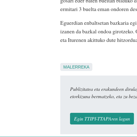
gosari eder baten bueltan bilduko da
ermitari 3 buelta eman ondoren des
Eguerdian enbaltsetan bazkaria egin
izanen da bazkal ondoa girotzeko. 
eta Iturenen akittuko dute hitzordu
MALERREKA
Publizitatea eta erakundeen dir
etorkizuna bermatzeko, eta zu bez
Egin TTIPI-TTAPAren lagun