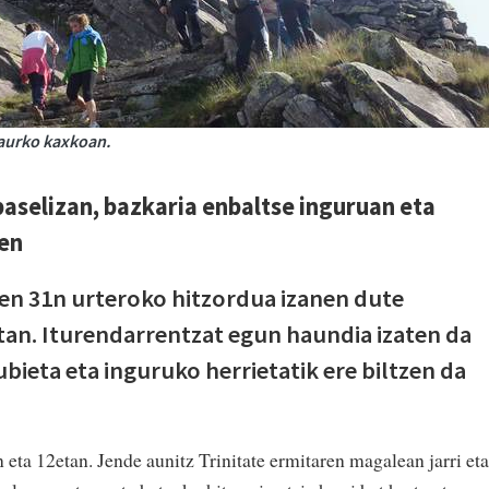
daurko kaxkoan.
selizan, bazkaria enbaltse inguruan eta
nen
en 31n urteroko hitzordua izanen dute
tan. Iturendarrentzat egun haundia izaten da
ubieta eta inguruko herrietatik ere biltzen da
eta 12etan. Jende aunitz Trinitate ermitaren magalean jarri eta