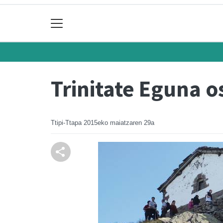
Trinitate Eguna 
Ttipi-Ttapa
2015eko maiatzaren 29a