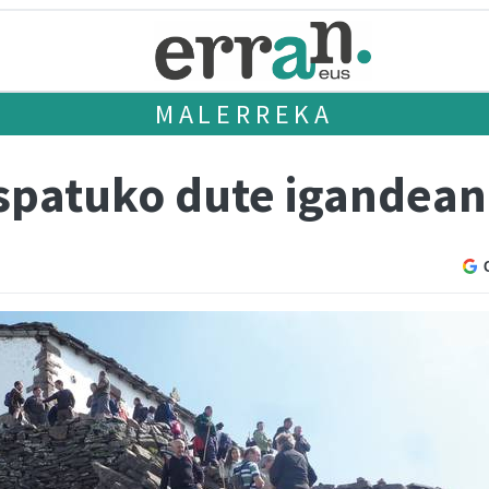
MALERREKA
ospatuko dute igandea