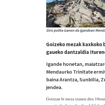
Giro polita izanen da igandean Men
Goizeko mezak kaxkoko ba
gaueko dantzaldia Iture
Igande honetan, maiatzar
Mendaurko Trinitate ermi
baina Arantza, Sunbilla, Z
jendea.
Goizean bi meza izanen dira 10etan 