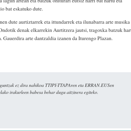
 lagun artean eta batzuk ohiturari eutsiz harri bat hartu eta
io bat eskatuko dute.
en dute aurtiztarrek eta ittundarrek eta ilunabarra arte musika
Ondotik denak elkarrekin Aurtitzera jautsi, tragoxka batzuk har
a. Gauerdira arte dantzaldia izanen da Iturengo Plazan.
ulaguntzak ez dira nahikoa TTIPI-TTAPAren eta ERRAN.EUSen
alako irakurleen babesa behar dugu aitzinera egiteko.