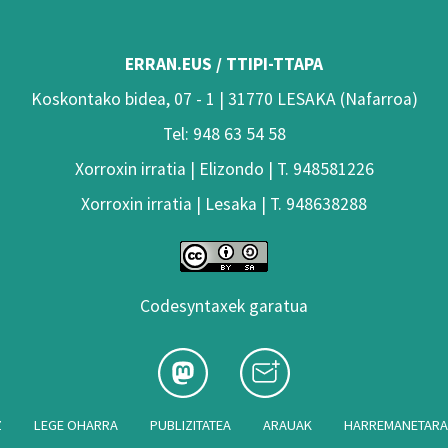
ERRAN.EUS / TTIPI-TTAPA
Koskontako bidea, 07 - 1 | 31770 LESAKA (Nafarroa)
Tel: 948 63 54 58
Xorroxin irratia | Elizondo | T. 948581226
Xorroxin irratia | Lesaka | T. 948638288
Codesyntaxek garatua
Z
LEGE OHARRA
PUBLIZITATEA
ARAUAK
HARREMANETAR