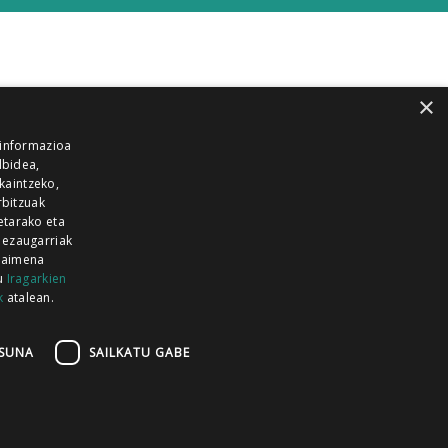
×
 informazioa
lbidea,
skaintzeko,
rbitzuak
etarako eta
 ezaugarriak
 baimena
zu
Iragarkien
k
atalean.
EITIA GUKA
AZKOITIA GUKA
BARRENA
GUKA
GUKA TELEBISTA
HIRUKA
SUNA
SAILKATU GABE
Z GUKA
ZUMAIA GUKA
28 KANALA