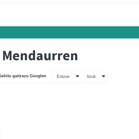
n Mendaurren
Gehitu gaitzazu Googlen
Entzun
Itzuli