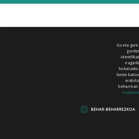
Gu eta gure
gordet
identifika
iragark
hobetzeko
beste batzu
erabili
beharrean 
ezarpen
AIARALDEA
AIKOR
AIURRI
ALEA
BEGITU
ERRAN
EUSKALERRIA IRRA
BEHAR-BEHARREZKOA
KRONIKA
MAILOPE
NOAUA
O