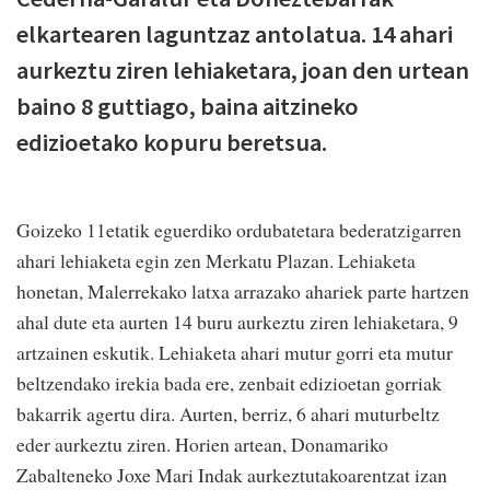
elkartearen laguntzaz antolatua. 14 ahari
aurkeztu ziren lehiaketara, joan den urtean
baino 8 guttiago, baina aitzineko
edizioetako kopuru beretsua.
Goizeko 11etatik eguerdiko ordubatetara bederatzigarren
ahari lehiaketa egin zen Merkatu Plazan. Lehiaketa
honetan, Malerrekako latxa arrazako ahariek parte hartzen
ahal dute eta aurten 14 buru aurkeztu ziren lehiaketara, 9
artzainen eskutik. Lehiaketa ahari mutur gorri eta mutur
beltzendako irekia bada ere, zenbait edizioetan gorriak
bakarrik agertu dira. Aurten, berriz, 6 ahari muturbeltz
eder aurkeztu ziren. Horien artean, Donamariko
Zabalteneko Joxe Mari Indak aurkeztutakoarentzat izan