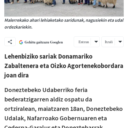
Malerrekako ahari lehiaketako saridunak, nagusiekin eta udal
ordezkariekin.
Entzun
Itzuli
Gehitu gaitzazu Googlen
Lehenbiziko sariak Donamariko
Zabaltenera eta Oizko Agortenekobordara
joan dira
Doneztebeko Udaberriko feria
bederatzigarren aldiz ospatu da
ortziralean, maiatzaren 18an, Doneztebeko
Udalak, Nafarroako Gobernuaren eta
Cederna-Garalur eta Doneztebarrak