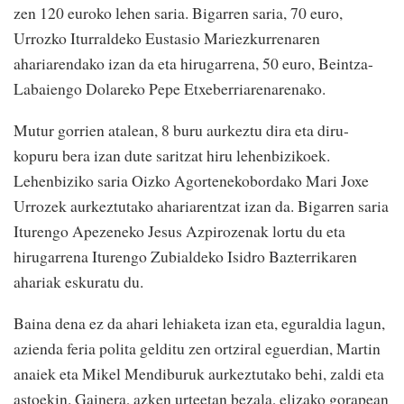
zen 120 euroko lehen saria. Bigarren saria, 70 euro,
Urrozko Iturraldeko Eustasio Mariezkurrenaren
ahariarendako izan da eta hirugarrena, 50 euro, Beintza-
Labaiengo Dolareko Pepe Etxeberriarenarenako.
Mutur gorrien atalean, 8 buru aurkeztu dira eta diru-
kopuru bera izan dute saritzat hiru lehenbizikoek.
Lehenbiziko saria Oizko Agortenekobordako Mari Joxe
Urrozek aurkeztutako ahariarentzat izan da. Bigarren saria
Iturengo Apezeneko Jesus Azpirozenak lortu du eta
hirugarrena Iturengo Zubialdeko Isidro Bazterrikaren
ahariak eskuratu du.
Baina dena ez da ahari lehiaketa izan eta, eguraldia lagun,
azienda feria polita gelditu zen ortziral eguerdian, Martin
anaiek eta Mikel Mendiburuk aurkeztutako behi, zaldi eta
astoekin. Gainera, azken urteetan bezala, elizako gorapean