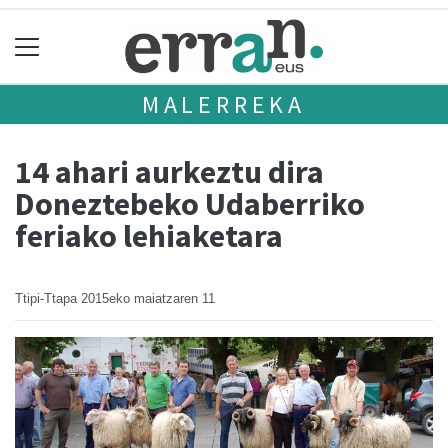
MALERREKA
14 ahari aurkeztu dira
Doneztebeko Udaberriko
feriako lehiaketara
Ttipi-Ttapa
2015eko maiatzaren 11