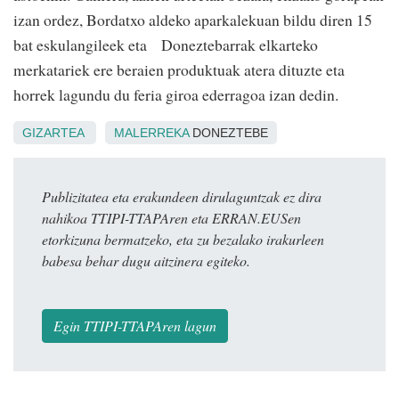
izan ordez, Bordatxo aldeko aparkalekuan bildu diren 15
bat eskulangileek eta Doneztebarrak elkarteko
merkatariek ere beraien produktuak atera dituzte eta
horrek lagundu du feria giroa ederragoa izan dedin.
GIZARTEA
MALERREKA
DONEZTEBE
Publizitatea eta erakundeen dirulaguntzak ez dira
nahikoa TTIPI-TTAPAren eta ERRAN.EUSen
etorkizuna bermatzeko, eta zu bezalako irakurleen
babesa behar dugu aitzinera egiteko.
Egin TTIPI-TTAPAren lagun