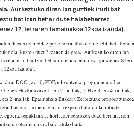
ia. Aurkeztuko diren lan guztiek irudi bat
testu bat izan behar dute halabeharrez
ienez 12, letraren tamainakoa 12koa izanda).
den ikastetxeen bidez parte hartu ahalko dute lehiaketa honet
euk nola ikusten duzu? izanen da gaia. Aurkeztuko diren lan
ia) eta testu bat izan behar dute halabeharrez (gutxienez 8 lerr
oa 12koa izanda).
ko dira; DOC (word), PDF, edo antzeko programetan. Lau
k: Lehen Hezkuntzako 1. eta 2. mailak, LHko 3. eta 4. mailak,
. eta 2. mailak. Epaimahaia Euskara Zerbitzuak proposatutakoa
riginaltasuna, sormena eta aurkezpena baloratuko dituzte:
je, egoera, ospakizun… hori?, zer sentitzen duzu bertan?, non
antzuten ote dieten ere baloratuko baita.