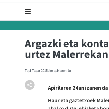
Argazki eta konta
urtez Malerrekan
Ttipi-Ttapa
2015eko apirilaren 1a
Apirilaren 24an izanen d
Haur eta gaztetxoek Male
ahalko dute lehiaketa hon