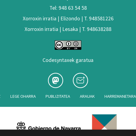
Tel: 948 63 54 58
Xorroxin irratia | Elizondo | T. 948581226
Xorroxin irratia | Lesaka | T. 948638288
Codesyntaxek garatua
Z
LEGE OHARRA
PUBLIZITATEA
ARAUAK
HARREMANETAR