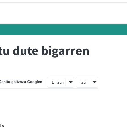
tu dute bigarren
Gehitu gaitzazu Googlen
Entzun
Itzuli
la