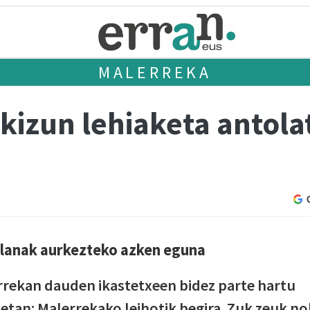
MALERREKA
kizun lehiaketa antola
a lanak aurkezteko azken eguna
rrekan dauden ikastetxeen bidez parte hartu
etan: Malerrekako leihotik begira. Zuk zeuk no