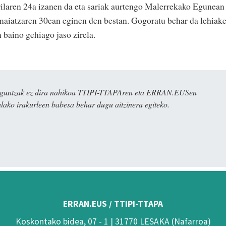
ilaren 24a izanen da eta sariak aurtengo Malerrekako Egunean
maiatzaren 30ean eginen den bestan. Gogoratu behar da lehiake
n baino gehiago jaso zirela.
ulaguntzak ez dira nahikoa TTIPI-TTAPAren eta ERRAN.EUSen
alako irakurleen babesa behar dugu aitzinera egiteko.
ERRAN.EUS / TTIPI-TTAPA
Koskontako bidea, 07 - 1 | 31770 LESAKA (Nafarroa)