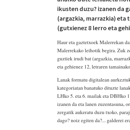
ikusten duzu? izanen da ga
(argazkia, marrazkia) eta 
(gutxienez 8 lerro eta geh
Haur eta gaztetxoek Malerrekan dau
Malerrekako leihotik begira. Zuk z
guztiek irudi bat (argazkia, marrazk
eta gehienez 12, letraren tamainak
Lanak formatu digitalean aurkeztu
kategoriatan banatuko dituzte lana
LHko 5. eta 6. mailak eta DBHko 1
izanen da eta lanen zuzentasuna, o
zergatik aukeratu duzu txoko, para
dago? noiz egiten da?... galderei er