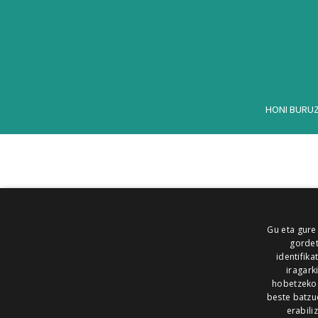
HONI BURU
Gu eta gure
gordet
identifika
iragark
hobetzeko
beste batzu
erabili