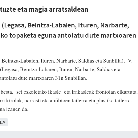
ituzte eta magia arratsaldean
 (Legasa, Beintza-Labaien, Ituren, Narbarte,
 Joko topaketa eguna antolatu dute martxoaren
Beintza-Labaien, Ituren, Narbarte, Saldias eta Sunbilla), V.
(Legasa, Beintza-Labaien, Ituren, Narbarte, Saldias eta
antolatu dute martxoaren 31n Sunbillan.
besta, sei eskoletako ikasle eta irakasleak frontoian elkartuta.
i kirolak, narrasti eta anfibioen tailerra eta plastika tailerra.
na izanen da.
LA