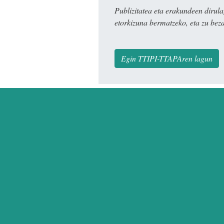
Publizitatea eta erakundeen dir
etorkizuna bermatzeko, eta zu bez
Egin TTIPI-TTAPAren lagun