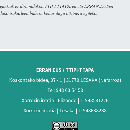
ulaguntzak ez dira nahikoa TTIPI-TTAPAren eta ERRAN.EUSen
alako irakurleen babesa behar dugu aitzinera egiteko.
ERRAN.EUS / TTIPI-TTAPA
Koskontako bidea, 07 - 1 | 31770 LESAKA (Nafarroa)
Tel: 948 63 54 58
Xorroxin irratia | Elizondo | T. 948581226
Xorroxin irratia | Lesaka | T. 948638288