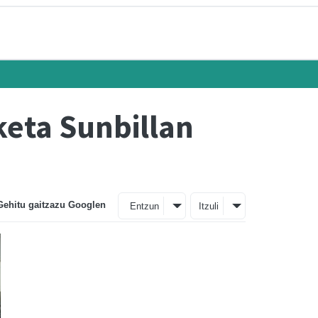
keta Sunbillan
Gehitu gaitzazu Googlen
Entzun
Itzuli