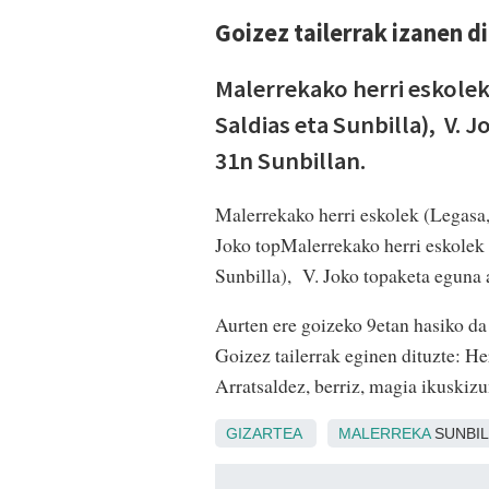
Goizez tailerrak izanen d
Malerrekako herri eskolek
Saldias eta Sunbilla), V.
31n Sunbillan.
Malerrekako herri eskolek (Legasa, 
Joko topMalerrekako herri eskolek 
Sunbilla), V. Joko topaketa eguna 
Aurten ere goizeko 9etan hasiko da 
Goizez tailerrak eginen dituzte: Herr
Arratsaldez, berriz, magia ikuskizu
GIZARTEA
MALERREKA
SUNBIL