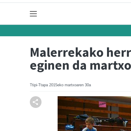
Malerrekako herr
eginen da martx
Ttipi-Ttapa
2015eko martxoaren 30a