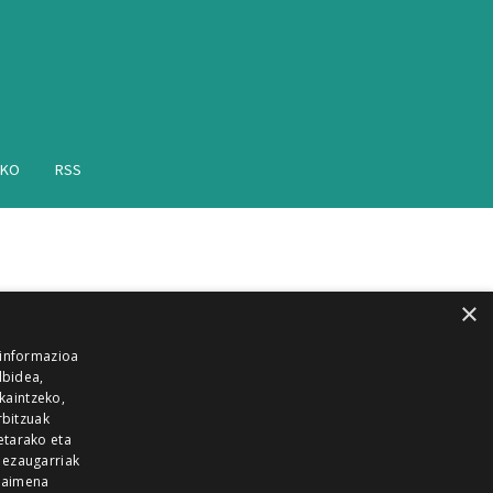
AKO
RSS
×
 informazioa
lbidea,
skaintzeko,
rbitzuak
etarako eta
 ezaugarriak
 baimena