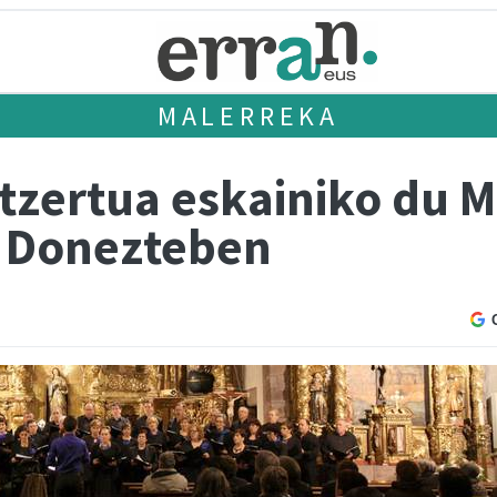
MALERREKA
tzertua eskainiko du 
 Donezteben