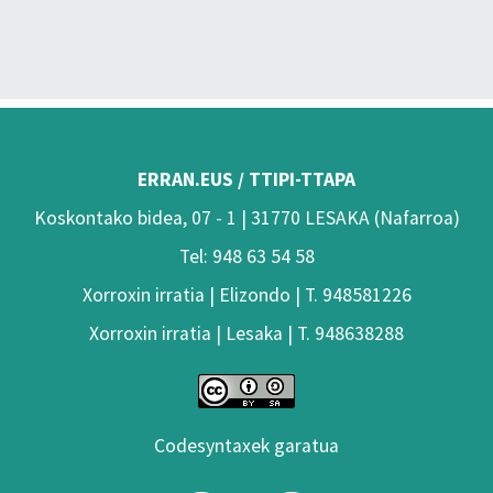
ERRAN.EUS / TTIPI-TTAPA
Koskontako bidea, 07 - 1 | 31770 LESAKA (Nafarroa)
Tel: 948 63 54 58
Xorroxin irratia | Elizondo | T. 948581226
Xorroxin irratia | Lesaka | T. 948638288
Codesyntaxek garatua