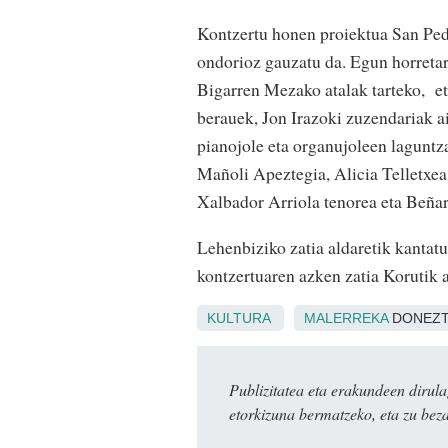
Kontzertu honen proiektua San Ped
ondorioz gauzatu da. Egun horretar
Bigarren Mezako atalak tarteko, et
berauek, Jon Irazoki zuzendariak a
pianojole eta organujoleen lagunt
Mañoli Apeztegia, Alicia Telletxea
Xalbador Arriola tenorea eta Beñar
Lehenbiziko zatia aldaretik kantatu
kontzertuaren azken zatia Korutik 
KULTURA
MALERREKA
DONEZT
Publizitatea eta erakundeen dir
etorkizuna bermatzeko, eta zu bez