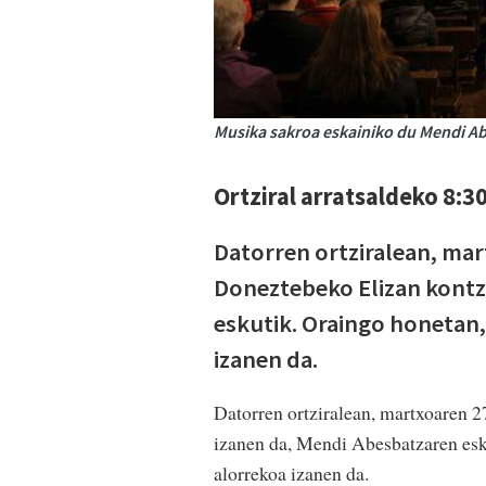
Musika sakroa eskainiko du Mendi A
Ortziral arratsaldeko 8:3
Datorren ortziralean, mar
Doneztebeko Elizan kontz
eskutik. Oraingo honetan,
izanen da.
Datorren ortziralean, martxoaren 2
izanen da, Mendi Abesbatzaren esk
alorrekoa izanen da.