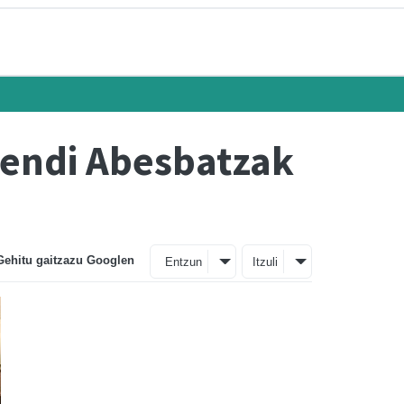
Mendi Abesbatzak
Gehitu gaitzazu Googlen
Entzun
Itzuli