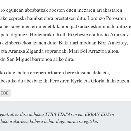
ro egunean abesbatzak abesten duen mezaren arrakastaren
ako espreski hainbat obra prestatzen ditu, Lorenzo Perosiren
a besta egunen eromenetik kanpo patxadaz eskaini nahi dituzt
ipatu digunez. Honetarako, Ruth Etxebeste eta Rocío Artázcoz
za ezinbertzekoa izanen dute. Bakarlari moduan Bixi Ameztoy,
 eta Arantxa Ziganda sopranoak, Mari Sol Arraztoa altoa,
do San Miguel baritonoa ariko dira.
ko dute, baina errepertorioaren berezitasuna dela eta,
abestuko du abesbatzak, Perosiren Kyrie eta Gloria, hain zuzen.
EBE
ulaguntzak ez dira nahikoa TTIPI-TTAPAren eta ERRAN.EUSen
alako irakurleen babesa behar dugu aitzinera egiteko.