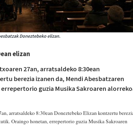
besbatzak Doneztebeko elizan.
0ean elizan
txoaren 27an, arratsaldeko 8:30ean
ertu berezia izanen da, Mendi Abesbatzaren
 errepertorio guzia Musika Sakroaren alorreko
7an, arratsaldeko 8:30ean Doneztebeko Elizan kontzertu berezi
utik. Oraingo honetan, errepertorio guzia Musika Sakroaren