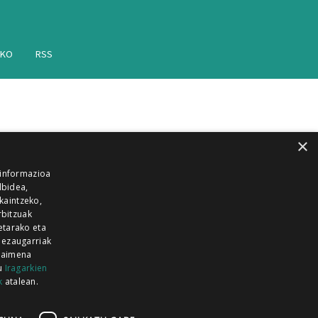
AKO
RSS
×
 informazioa
lbidea,
skaintzeko,
rbitzuak
etarako eta
 ezaugarriak
 baimena
zu
Iragarkien
k
atalean.
EITIA GUKA
AZKOITIA GUKA
BARRENA
GUKA
GUKA TELEBISTA
HIRUKA