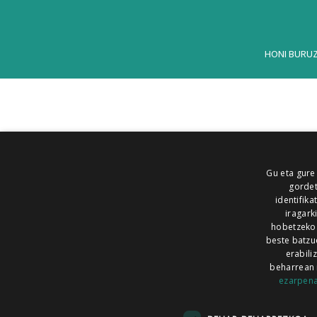
HONI BURU
Gu eta gure
gordet
identifika
iragark
hobetzeko
beste batzu
erabili
beharrean 
ezarpen
AIARALDEA
AIKOR
AIURRI
ALEA
BEGITU
ERRAN
EUSKALERRIA IRRA