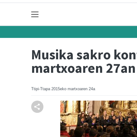
Musika sakro kon
martxoaren 27an
Ttipi-Ttapa
2015eko martxoaren 24a