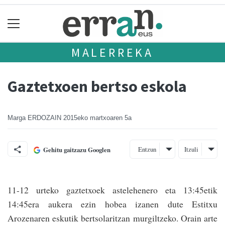
MALERREKA
Gaztetxoen bertso eskola
Marga ERDOZAIN
2015eko martxoaren 5a
Entzun
Itzuli
Gehitu gaitzazu Googlen
11-12 urteko gaztetxo­ek astelehenero eta 13:45etik
14:45era aukera ezin hobea izanen dute Estitxu
Arozenaren eskutik bertsolari­tzan murgiltzeko. Orain arte