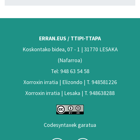
ERRAN.EUS / TTIPI-TTAPA
Koskontako bidea, 07 - 1 | 31770 LESAKA
(Nafarroa)
Tel: 948 63 54 58
Xorroxin irratia | Elizondo | T. 948581226
Xorroxin irratia | Lesaka | T. 948638288
Codesyntaxek garatua