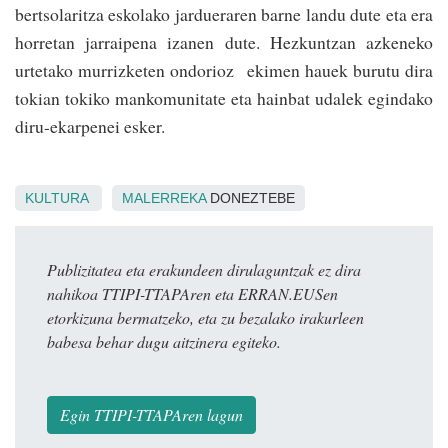
bertsolaritza eskolako jardueraren barne landu dute eta era
horretan jarraipena izanen dute. Hezkun­tzan azkeneko
urtetako murrizketen ondorioz ekimen hauek burutu dira
tokian tokiko mankomunitate eta hainbat udalek egindako
diru-ekarpenei esker.
KULTURA
MALERREKA
DONEZTEBE
Publizitatea eta erakundeen dirulaguntzak ez dira
nahikoa TTIPI-TTAPAren eta ERRAN.EUSen
etorkizuna bermatzeko, eta zu bezalako irakurleen
babesa behar dugu aitzinera egiteko.
Egin TTIPI-TTAPAren lagun