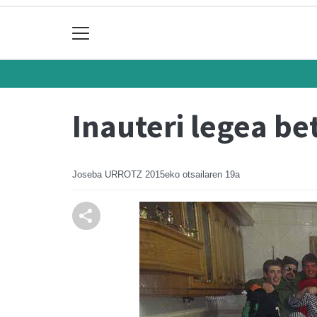
Inauteri legea be
Joseba URROTZ
2015eko otsailaren 19a