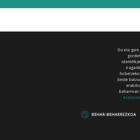
Gu eta gure
gordet
identifika
iragark
hobetzeko
beste batzu
erabili
beharrean 
ezarpen
AIARALDEA
AIKOR
AIURRI
ALEA
BEGITU
ERRAN
EUSKALERRIA IRRA
BEHAR-BEHARREZKOA
KRONIKA
MAILOPE
NOAUA
O