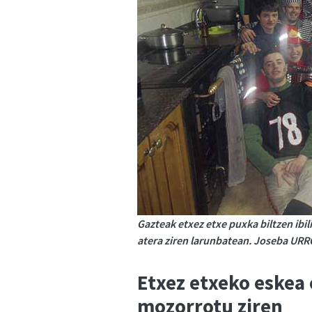
Gazteak etxez etxe puxka biltzen ibi
atera ziren larunbatean. Joseba UR
Etxez etxeko eskea 
mozorrotu ziren