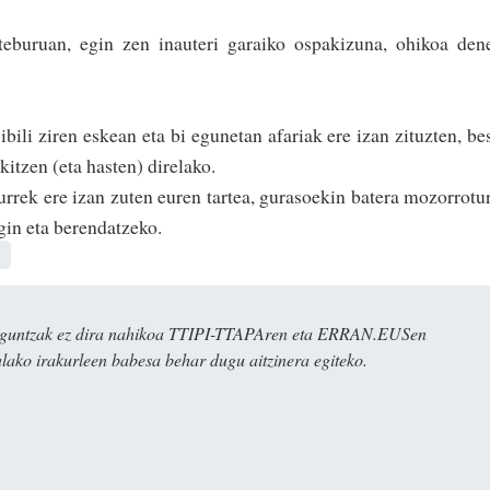
teburuan, egin zen inauteri garaiko ospakizuna, ohikoa den
ibili ziren eskean eta bi egunetan afariak ere izan zituzten, be
itzen (eta hasten) direlako.
urrek ere izan zuten euren tartea, gurasoekin batera mozorrotu
egin eta berendatzeko.
ulaguntzak ez dira nahikoa TTIPI-TTAPAren eta ERRAN.EUSen
alako irakurleen babesa behar dugu aitzinera egiteko.