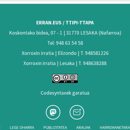
ERRAN.EUS / TTIPI-TTAPA
Koskontako bidea, 07 - 1 | 31770 LESAKA (Nafarroa)
Tel: 948 63 54 58
Xorroxin irratia | Elizondo | T. 948581226
Xorroxin irratia | Lesaka | T. 948638288
Codesyntaxek garatua
Z
LEGE OHARRA
PUBLIZITATEA
ARAUAK
HARREMANETAR