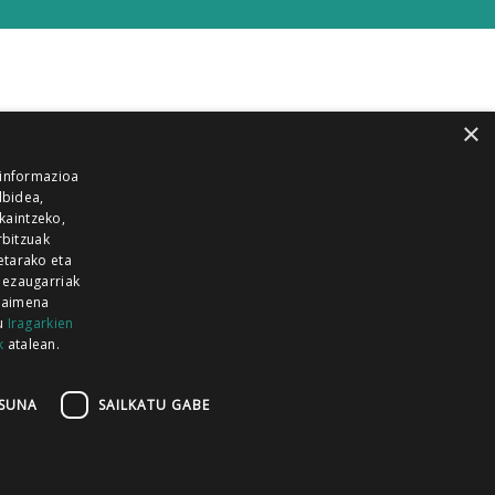
×
 informazioa
lbidea,
skaintzeko,
rbitzuak
etarako eta
 ezaugarriak
 baimena
zu
Iragarkien
k
atalean.
EITIA GUKA
AZKOITIA GUKA
BARRENA
GUKA
GUKA TELEBISTA
HIRUKA
SUNA
SAILKATU GABE
Z GUKA
ZUMAIA GUKA
28 KANALA