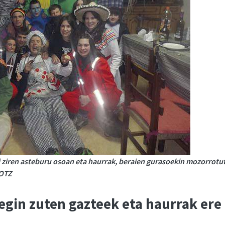
li ziren asteburu osoan eta haurrak, beraien gurasoekin mozorrotu
ROTZ
egin zuten gazteek eta haurrak ere