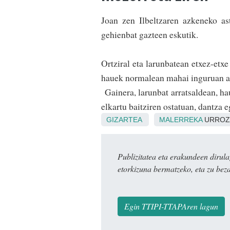
Joan zen Ilbeltzaren azkeneko as
gehienbat gazteen eskutik.
Ortziral eta larunbatean etxez-etxe 
hauek normalean mahai ingu­ruan ak
Gainera, larunbat a­rratsaldean, ha
elkartu bai­tziren ostatuan, dantza 
GIZARTEA
MALERREKA
URROZ
Publizitatea eta erakundeen dir
etorkizuna bermatzeko, eta zu bez
Egin TTIPI-TTAPAren lagun