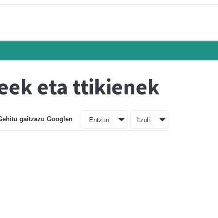
eek eta ttikienek
Gehitu gaitzazu Googlen
Entzun
Itzuli