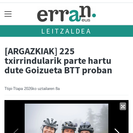
LEITZALDEA
[ARGAZKIAK] 225
txirrindularik parte hartu
dute Goizueta BTT proban
Ttipi-Ttapa
2026ko uztailaren 8a