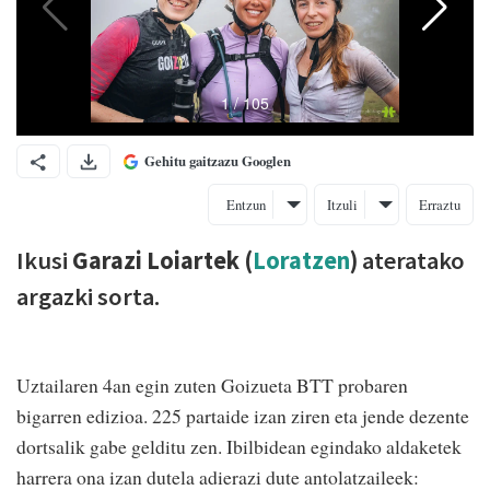
Gehitu gaitzazu Googlen
Entzun
Itzuli
Erraztu
Ikusi
Garazi Loiartek (
Loratzen
)
ateratako
argazki sorta.
Uztailaren 4an egin zuten Goizueta BTT probaren
bigarren edizioa. 225 partaide izan ziren eta jende dezente
dortsalik gabe gelditu zen. Ibilbidean egindako aldaketek
harrera ona izan dutela adierazi dute antolatzaileek: