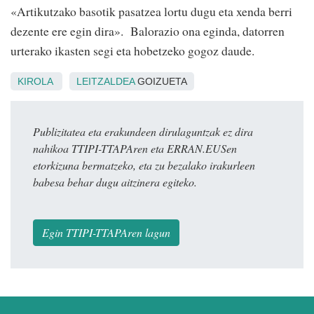
«Artikutzako basotik pasatzea lortu dugu eta xenda berri
dezente ere egin dira». Balorazio ona eginda, datorren
urterako ikasten segi eta hobetzeko gogoz daude.
KIROLA
LEITZALDEA
GOIZUETA
Publizitatea eta erakundeen dirulaguntzak ez dira
nahikoa TTIPI-TTAPAren eta ERRAN.EUSen
etorkizuna bermatzeko, eta zu bezalako irakurleen
babesa behar dugu aitzinera egiteko.
Egin TTIPI-TTAPAren lagun