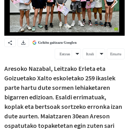
Gehitu gaitzazu Googlen
Entzun
Itzuli
Erraztu
Aresoko Nazabal, Leitzako Erleta eta
Goizuetako Xalto eskoletako 259 ikaslek
parte hartu dute sormen lehiaketaren
bigarren edizioan. Esaldi errimatuak,
koplak eta bertsoak sortzeko erronka izan
dute aurten. Maiatzaren 30ean Areson
ospatutako topaketetan egin zuten sari