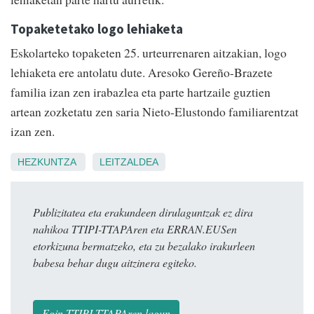
Topaketetako logo lehiaketa
Eskolarteko topaketen 25. urteurrenaren aitzakian, logo
lehiaketa ere antolatu dute. Aresoko Gereño-Brazete
familia izan zen irabazlea eta parte hartzaile guztien
artean zozketatu zen saria Nieto-Elustondo familiarentzat
izan zen.
HEZKUNTZA
LEITZALDEA
Publizitatea eta erakundeen dirulaguntzak ez dira
nahikoa TTIPI-TTAPAren eta ERRAN.EUSen
etorkizuna bermatzeko, eta zu bezalako irakurleen
babesa behar dugu aitzinera egiteko.
Egin TTIPI-TTAPAren lagun