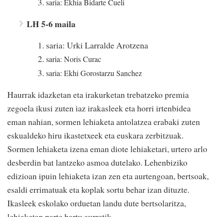
saria: Ekhia Bidarte Cueli
LH 5-6 maila
saria: Urki Larralde Arotzena
saria: Noris Curac
saria: Ekhi Gorostarzu Sanchez
Haurrak idazketan eta irakurketan trebatzeko premia
zegoela ikusi zuten iaz irakasleek eta horri irtenbidea
eman nahian, sormen lehiaketa antolatzea erabaki zuten
eskualdeko hiru ikastetxeek eta euskara zerbitzuak.
Sormen lehiaketa izena eman diote lehiaketari, urtero arlo
desberdin bat lantzeko asmoa dutelako. Lehenbiziko
edizioan ipuin lehiaketa izan zen eta aurtengoan, bertsoak,
esaldi errimatuak eta koplak sortu behar izan dituzte.
Ikasleek eskolako orduetan landu dute bertsolaritza,
lehiaketan parte hartu aurretik.