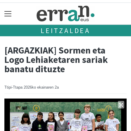
LEITZALDEA
[ARGAZKIAK] Sormen eta
Logo Lehiaketaren sariak
banatu dituzte
Ttipi-Ttapa
2026ko ekainaren 2a