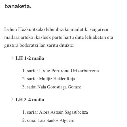
banaketa.
Lehen Hezkuntzako lehenbiziko mailatik, seigarren
mailara arteko ikasleek parte hartu dute lehiaketan eta
guztira bederatzi lan saritu dituzte:
LH 1-2 maila
saria: Uxue Perurena Urizarbarrena
saria:
Murtjiz Haider Raja
saria: Naia Gorostiaga Gomez
LH 3-4 maila
saria:
Aiora Astrain Sagastibeltza
saria: Laia Santos Alguero