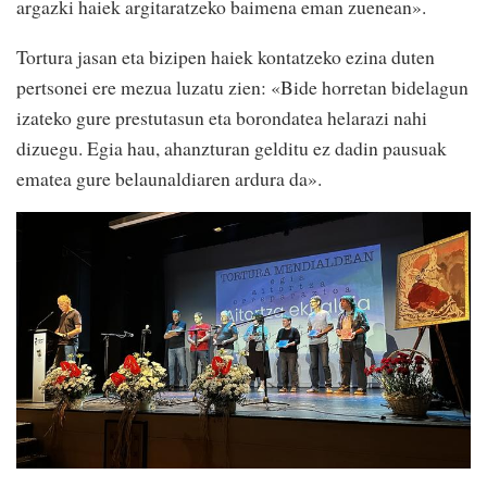
argazki haiek argitaratzeko baimena eman zuenean».
Tortura jasan eta bizipen haiek kontatzeko ezina duten
pertsonei ere mezua luzatu zien: «Bide horretan bidelagun
izateko gure prestutasun eta borondatea helarazi nahi
dizuegu. Egia hau, ahanzturan gelditu ez dadin pausuak
ematea gure belaunaldiaren ardura da».