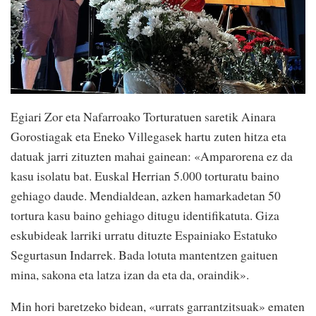
Egiari Zor eta Nafarroako Torturatuen saretik Ainara
Gorostiagak eta Eneko Villegasek hartu zuten hitza eta
datuak jarri zituzten mahai gainean: «Amparorena ez da
kasu isolatu bat. Euskal Herrian 5.000 torturatu baino
gehiago daude. Mendialdean, azken hamarkadetan 50
tortura kasu baino gehiago ditugu identifikatuta. Giza
eskubideak larriki urratu dituzte Espainiako Estatuko
Segurtasun Indarrek. Bada lotuta mantentzen gaituen
mina, sakona eta latza izan da eta da, oraindik».
Min hori baretzeko bidean, «urrats garrantzitsuak» ematen