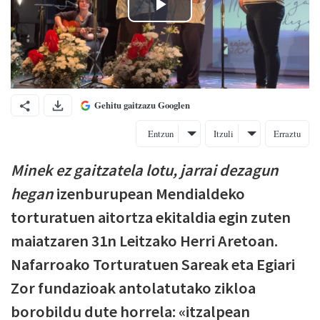
Gehitu gaitzazu Googlen
Entzun
Itzuli
Erraztu
Minek ez gaitzatela lotu, jarrai dezagun
hegan
izenburupean Mendialdeko
torturatuen aitortza ekitaldia egin zuten
maiatzaren 31n Leitzako Herri Aretoan.
Nafarroako Torturatuen Sareak eta Egiari
Zor fundazioak antolatutako zikloa
borobildu dute horrela: «itzalpean