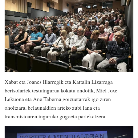
Xabat eta Joanes Illarregik eta Kattalin Lizarraga
bertsolariek testuingurua kokatu ondotik, Miel Joxe
Lekuona eta Ane Taberna goizuetarrak igo ziren
oholtzara, belaunaldien arteko zubi lana eta
transmisioaren inguruko gogoeta partekatzera.