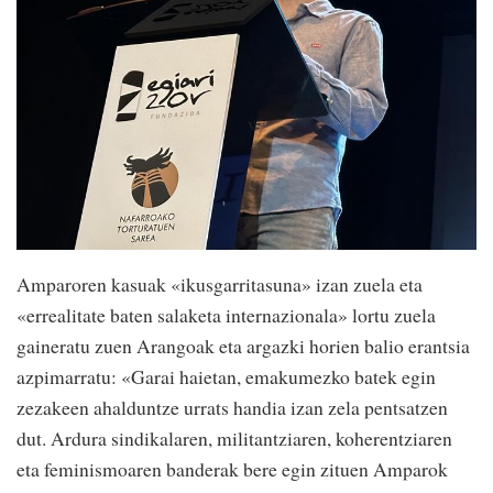
Amparoren kasuak «ikusgarritasuna» izan zuela eta
«errealitate baten salaketa internazionala» lortu zuela
gaineratu zuen Arangoak eta argazki horien balio erantsia
azpimarratu: «Garai haietan, emakumezko batek egin
zezakeen ahalduntze urrats handia izan zela pentsatzen
dut. Ardura sindikalaren, militantziaren, koherentziaren
eta feminismoaren banderak bere egin zituen Amparok