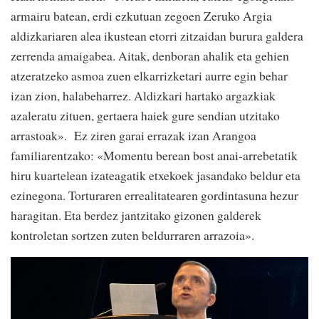
armairu batean, erdi ezkutuan zegoen Zeruko Argia
aldizkariaren alea ikustean etorri zitzaidan burura galdera
zerrenda amaigabea. Aitak, denboran ahalik eta gehien
atzeratzeko asmoa zuen elkarrizketari aurre egin behar
izan zion, halabeharrez. Aldizkari hartako argazkiak
azaleratu zituen, gertaera haiek gure sendian utzitako
arrastoak». Ez ziren garai errazak izan Arangoa
familiarentzako: «Momentu berean bost anai-arrebetatik
hiru kuartelean izateagatik etxekoek jasandako beldur eta
ezinegona. Torturaren errealitatearen gordintasuna hezur
haragitan. Eta berdez jantzitako gizonen galderek
kontroletan sortzen zuten beldurraren arrazoia».