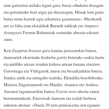
izan gaituzten milaka lagun gara, beraz oihukatu dezagun
eta gertatutako hori argia jar diezaiogun. Minak lotu gaitu
baina mina horrek egia askatzera garamatza». Musikarik
ere ez falta izan ekitaldiak Burutik taldeak ere
Amparo
Arangoari
Fermin Balentziak sortutako abestia eskaini
zuen.
Ken Zazpiren
Itsasoa gara
kantua jartzearekin batera,
dantzariek ekarritako krabelin gorriz betetako saskia hartu
eta publiko artean zeuden kideen artean banatu zituzten
Gorostiaga eta Villegasek, musu eta besarkadekin batera.
Jendea zutik eta etengabe txaloka. Ekitaldia borobiltzeko,
Maixux Zugarramurdi eta Maider, Arantxa eta Ainhoa
Ansaren laguntzarekin batera
Txoria txori
abestu zuten
bertaratutakoek. Emozioak dantzan eta esaldi berbera
askoren ahotan: «Duela 50 urte pentsaezina zen egunen