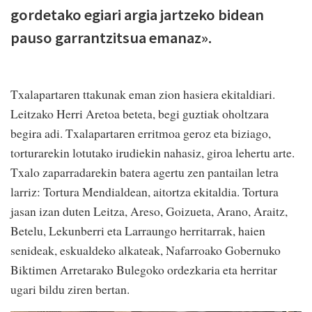
gordetako egiari argia jartzeko bidean
pauso garrantzitsua emanaz».
Txalapartaren ttakunak eman zion hasiera ekitaldiari.
Leitzako Herri Aretoa beteta, begi guztiak oholtzara
begira adi. Txalapartaren erritmoa geroz eta biziago,
torturarekin lotutako irudiekin nahasiz, giroa lehertu arte.
Txalo zaparradarekin batera agertu zen pantailan letra
larriz: Tortura Mendialdean, aitortza ekitaldia. Tortura
jasan izan duten Leitza, Areso, Goizueta, Arano, Araitz,
Betelu, Lekunberri eta Larraungo herritarrak, haien
senideak, eskualdeko alkateak, Nafarroako Gobernuko
Biktimen Arretarako Bulegoko ordezkaria eta herritar
ugari bildu ziren bertan.