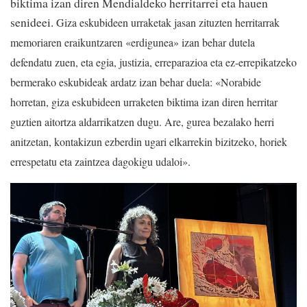
biktima izan diren Mendialdeko herritarrei eta hauen
senideei.
Giza eskubideen urraketak jasan zituzten herritarrak
memoriaren eraikuntzaren «erdigunea» izan behar dutela
defendatu zuen, eta egia, justizia, erreparazioa eta ez-errepikatzeko
bermerako eskubideak ardatz izan behar duela: «Norabide
horretan, giza eskubideen urraketen biktima izan diren herritar
guztien aitortza aldarrikatzen dugu. Are, gurea bezalako herri
anitzetan, kontakizun ezberdin ugari elkarrekin bizitzeko, horiek
errespetatu eta zaintzea dagokigu udaloi».