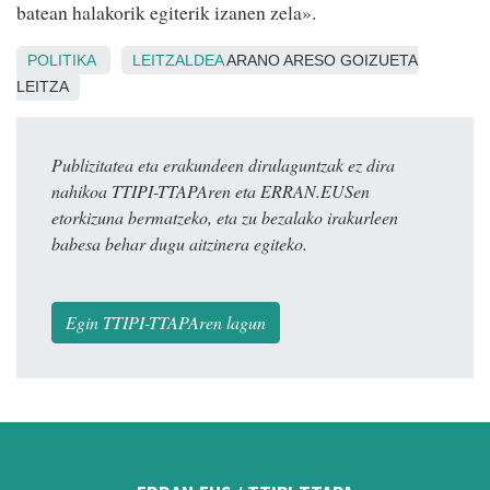
batean halakorik egiterik izanen zela».
POLITIKA
LEITZALDEA
ARANO ARESO GOIZUETA
LEITZA
Publizitatea eta erakundeen dirulaguntzak ez dira
nahikoa TTIPI-TTAPAren eta ERRAN.EUSen
etorkizuna bermatzeko, eta zu bezalako irakurleen
babesa behar dugu aitzinera egiteko.
Egin TTIPI-TTAPAren lagun