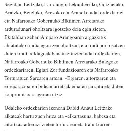
Segidan, Leitzako, Larraungo, Lekunberriko, Goizuetako,
Araizko, Beteluko, Aresoko eta Aranoko udal ordezkariei
eta Nafarroako Gobernuko Biktimen Arretarako
arduradunari oholtzara igotzeko deia egin zieten.
Ekitaldian zehar, Amparo Arangoaren argazkitik
abiatutako irudia egon zen oholtzan, eta irudi hori osatzen
duten irudi txikiagoak banatu zituzten udal ordezkarien,
Nafarroako Gobernuko Biktimen Arretarako Bulegoko
ordezkariaren, Egiari Zor fundazioaren eta Nafarroako
Torturatuen Sarearen artean. «Egiaren, aitortzaren eta
erreparazioaren bidean urratsak ematen jarraitu eta duten
konpromisoa» agerian utziz.
Udaleko ordezkarien izenean Dabid Anaut Leitzako
alkateak hartu zuen hitza eta «elkartasuna, babesa eta
aitortza» adierazi zieten torturaren eta tratu txarren