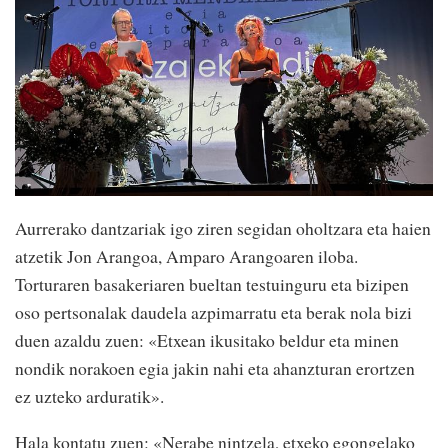
Aurrerako dantzariak igo ziren segidan oholtzara eta haien
atzetik Jon Arangoa, Amparo Arangoaren iloba.
Torturaren basakeriaren bueltan testuinguru eta bizipen
oso pertsonalak daudela azpimarratu eta berak nola bizi
duen azaldu zuen: «Etxean ikusitako beldur eta minen
nondik norakoen egia jakin nahi eta ahanzturan erortzen
ez uzteko arduratik».
Hala kontatu zuen: «Nerabe nintzela, etxeko egongelako