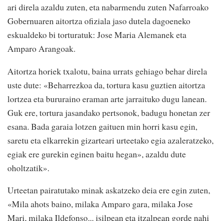
ari direla azaldu zuten, eta nabarmendu zuten Nafarroako
Gobernuaren aitortza ofiziala jaso dutela dagoeneko
eskualdeko bi torturatuk: Jose Maria Alemanek eta
Amparo Arangoak.
Aitortza horiek txalotu, baina urrats gehiago behar direla
uste dute: «Beharrezkoa da, tortura kasu guztien aitortza
lortzea eta bururaino eraman arte jarraituko dugu lanean.
Guk ere, tortura jasandako pertsonok, badugu honetan zer
esana. Bada garaia lotzen gaituen min horri kasu egin,
saretu eta elkarrekin gizarteari urteetako egia azaleratzeko,
egiak ere gurekin eginen baitu hegan», azaldu dute
oholtzatik».
Urteetan pairatutako minak askatzeko deia ere egin zuten,
«Mila ahots baino, milaka Amparo gara, milaka Jose
Mari, milaka Ildefonso... isilpean eta itzalpean gorde nahi