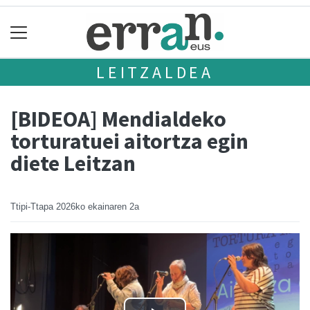
LEITZALDEA
[BIDEOA] Mendialdeko
torturatuei aitortza egin
diete Leitzan
Ttipi-Ttapa
2026ko ekainaren 2a