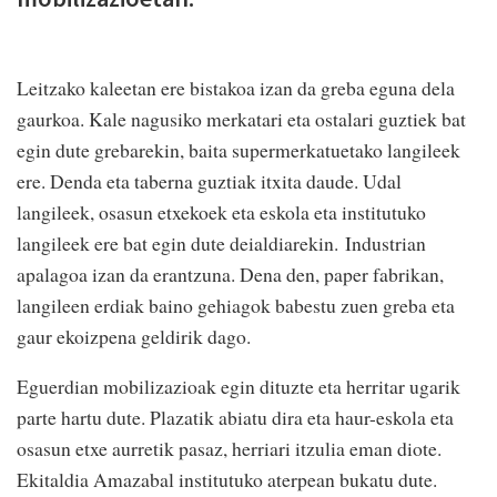
Leitzako kaleetan ere bistakoa izan da greba eguna dela
gaurkoa. Kale nagusiko merkatari eta ostalari guztiek bat
egin dute grebarekin, baita supermerkatuetako langileek
ere. Denda eta taberna guztiak itxita daude. Udal
langileek, osasun etxekoek eta eskola eta institutuko
langileek ere bat egin dute deialdiarekin. Industrian
apalagoa izan da erantzuna. Dena den, paper fabrikan,
langileen erdiak baino gehiagok babestu zuen greba eta
gaur ekoizpena geldirik dago.
Eguerdian mobilizazioak egin dituzte eta herritar ugarik
parte hartu dute. Plazatik abiatu dira eta haur-eskola eta
osasun etxe aurretik pasaz, herriari itzulia eman diote.
Ekitaldia Amazabal institutuko aterpean bukatu dute.