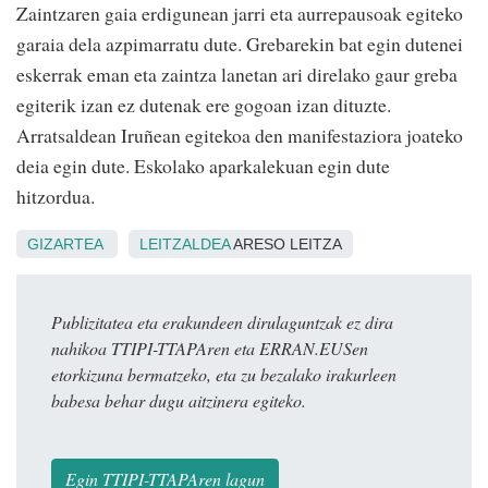
Zaintzaren gaia erdigunean jarri eta aurrepausoak egiteko
garaia dela azpimarratu dute. Grebarekin bat egin dutenei
eskerrak eman eta zaintza lanetan ari direlako gaur greba
egiterik izan ez dutenak ere gogoan izan dituzte.
Arratsaldean Iruñean egitekoa den manifestaziora joateko
deia egin dute. Eskolako aparkalekuan egin dute
hitzordua.
GIZARTEA
LEITZALDEA
ARESO LEITZA
Publizitatea eta erakundeen dirulaguntzak ez dira
nahikoa TTIPI-TTAPAren eta ERRAN.EUSen
etorkizuna bermatzeko, eta zu bezalako irakurleen
babesa behar dugu aitzinera egiteko.
Egin TTIPI-TTAPAren lagun