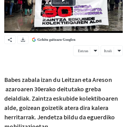
Gehitu gaitzazu Googlen
Entzun
Itzuli
Babes zabala izan du Leitzan eta Areson
azaroaren 30erako deitutako greba
deialdiak. Zaintza eskubide kolektiboaren
alde, goizean goizetik atera dira kalera
herritarrak. Jendetza bildu da eguerdiko
mobilizazioetan.