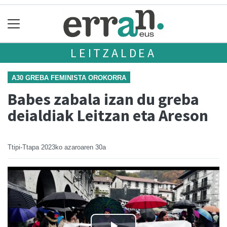
LEITZALDEA
A30 GREBA FEMINISTA OROKORRA
Babes zabala izan du greba
deialdiak Leitzan eta Areson
Ttipi-Ttapa
2023ko azaroaren 30a