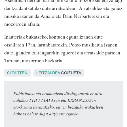
dantza dantzatuko dute arratsaldean. Arratsaldez eta gauez
musika izanen da Ainara eta Dani Narbarterekin eta
mozorroen afaria.
Inauteriak bukatzeko, kontuen eguna izanen dute
otsailaren 17an, larunbatarekin. Poteo musikatua izanen
dute Igandea txarangarekin eguerdi eta arratsalde partean.
Tartean, mozorroen bazkaria.
GIZARTEA
LEITZALDEA
GOIZUETA
Publizitatea eta erakundeen dirulaguntzak ez dira
nahikoa TTIPI-TTAPAren eta ERRAN.EUSen
etorkizuna bermatzeko, eta zu bezalako irakurleen
babesa behar dugu aitzinera egiteko.