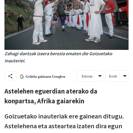
Zahagi-dantzak izaera berezia ematen die Goizuetako
inauteriei.
Entzun
Itzuli
Gehitu gaitzazu Googlen
Astelehen eguerdian aterako da
konpartsa, Afrika gaiarekin
Goizuetako inauteriak ere gainean ditugu.
Astelehena eta asteartea izaten dira egun