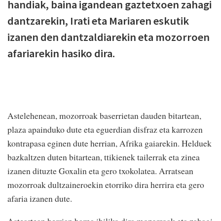
handiak, baina igandean gaztetxoen zahagi
dantzarekin, Irati eta Mariaren eskutik
izanen den dantzaldiarekin eta mozorroen
afariarekin hasiko dira.
Astelehenean, mozorroak baserrietan dauden bitartean,
plaza apainduko dute eta eguerdian disfraz eta karrozen
kontrapasa eginen dute herrian, Afrika gaiarekin. Helduek
bazkaltzen duten bitartean, ttikienek tailerrak eta zinea
izanen dituzte Goxalin eta gero txokolatea. Arratsean
mozorroak dultzaineroekin etorriko dira herrira eta gero
afaria izanen dute.
Asteartean herrian barna ibiliko dira mozorroak eta zahagi