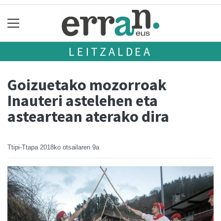
LEITZALDEA
Goizuetako mozorroak
Inauteri astelehen eta
asteartean aterako dira
Ttipi-Ttapa
2018ko otsailaren 9a