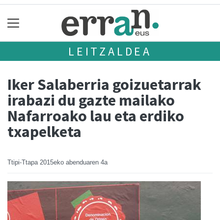
LEITZALDEA
Iker Salaberria goizuetarrak
irabazi du gazte mailako
Nafarroako lau eta erdiko
txapelketa
Ttipi-Ttapa
2015eko abenduaren 4a