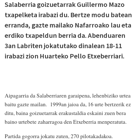
Salaberria goizuetarrak Guillermo Mazo
txapelketa irabazi du. Bertze modu batean
erranda, gazte mailako Nafarroako lau eta
erdiko txapeldun berria da. Abenduaren
3an Labriten jokatutako dinalean 18-11
irabazi zion Huarteko Pello Etxeberriari.
Aipagarria da Salaberriaren garaipena, lehenbiziko urtea
baitu gazte mailan. 1999an jaioa da, 16 urte bertzerik ez
ditu, baina goizuetarrak erakustaldia eskaini zuen bera
baino urtebete zaharragoa den Etxeberria menperatuta.
Partida gogorra jokatu zuten, 270 pilotakadakoa.