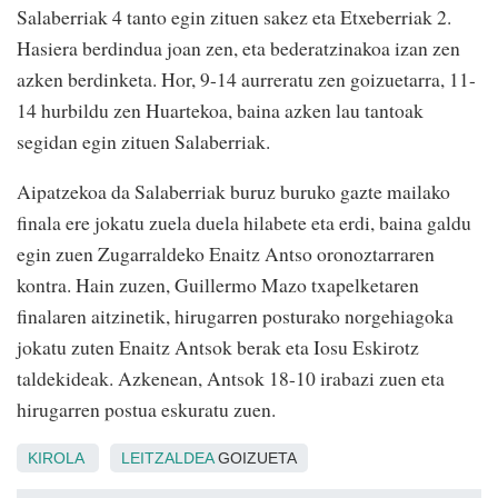
Salaberriak 4 tanto egin zituen sakez eta Etxeberriak 2.
Hasiera berdindua joan zen, eta bederatzinakoa izan zen
azken berdinketa. Hor, 9-14 aurreratu zen goizuetarra, 11-
14 hurbildu zen Huartekoa, baina azken lau tantoak
segidan egin zituen Salaberriak.
Aipatzekoa da Salaberriak buruz buruko gazte mailako
finala ere jokatu zuela duela hilabete eta erdi, baina galdu
egin zuen Zugarraldeko Enaitz Antso oronoztarraren
kontra. Hain zuzen, Guillermo Mazo txapelketaren
finalaren aitzinetik, hirugarren posturako norgehiagoka
jokatu zuten Enaitz Antsok berak eta Iosu Eskirotz
taldekideak. Azkenean, Antsok 18-10 irabazi zuen eta
hirugarren postua eskuratu zuen.
KIROLA
LEITZALDEA
GOIZUETA