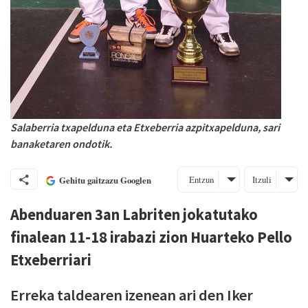
Salaberria txapelduna eta Etxeberria azpitxapelduna, sari
banaketaren ondotik.
Entzun
Itzuli
Gehitu gaitzazu Googlen
Abenduaren 3an Labriten jokatutako
finalean 11-18 irabazi zion Huarteko Pello
Etxeberriari
Erreka taldearen izenean ari den Iker