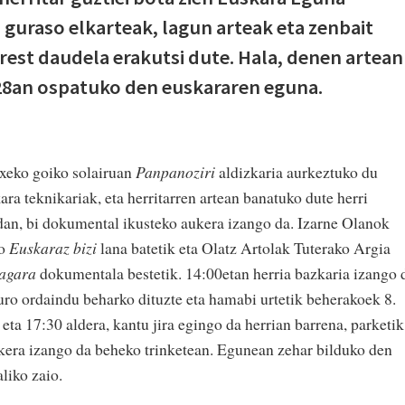
guraso elkarteak, lagun arteak eta zenbait
est daudela erakutsi dute. Hala, denen artean
28an ospatuko den euskararen eguna.
xeko goiko solairuan
Panpanoziri
aldizkaria aurkeztuko du
ara teknikariak, eta herritarren artean banatuko dute herri
idan, bi dokumental ikusteko aukera izango da. Izarne Olanok
ko
Euskaraz bizi
lana batetik eta Olatz Artolak Tuterako Argia
agara
dokumentala bestetik. 14:00etan herria bazkaria izango 
ro ordaindu beharko dituzte eta hamabi urtetik beherakoek 8.
ta 17:30 aldera, kantu jira egingo da herrian barrena, parketik
ukera izango da beheko trinketean. Egunean zehar bilduko den
liko zaio.