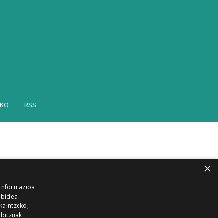
AKO
RSS
×
 informazioa
lbidea,
skaintzeko,
rbitzuak