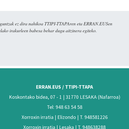
ulaguntzak ez dira nahikoa TTIPI-TTAPAren eta ERRAN.EUSen
alako irakurleen babesa behar dugu aitzinera egiteko.
ERRAN.EUS / TTIPI-TTAPA
Koskontako bidea, 07 - 1 | 31770 LESAKA (Nafarroa)
Tel: 948 63 54 58
Xorroxin irratia | Elizondo | T. 948581226
Xorroxin irratia | Lesaka | T. 948638288