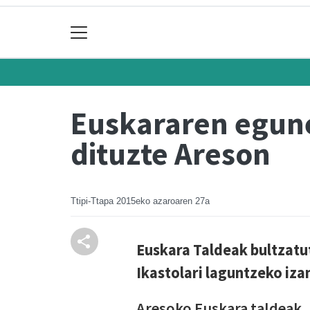
Euskararen egune
dituzte Areson
Ttipi-Ttapa
2015eko azaroaren 27a
Euskara Taldeak bultzatu
Ikastolari laguntzeko iza
Aresoko Euskara taldeak, 