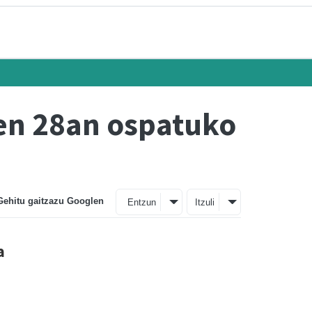
en 28an ospatuko
Gehitu gaitzazu Googlen
Entzun
Itzuli
a