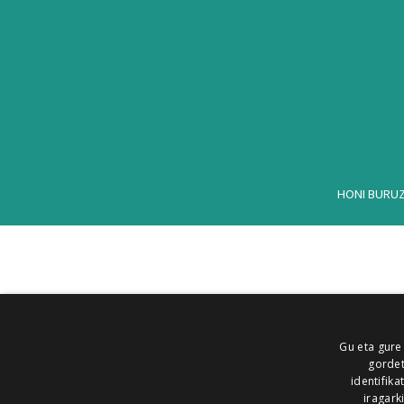
HONI BURU
Gu eta gure
gordet
identifika
iragark