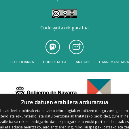
Codesyntaxek garatua
Z
LEGE OHARRA
PUBLIZITATEA
ARAUAK
HARREMANETAR
Zure datuen erabilera arduratsua
 bazkideek cookieak eta antzeko teknologiak erabiltzen ditugu zure gailuan
zeko eta eskuratzeko, eta datu pertsonalak tratatzeko (adibidez, zure IP he
tzaile bakarrak eta nabigazio-datuak), iragarki eta eduki pertsonalizatuak e
iak eta edukia neurtzeko, audientziaren inguruko ikuspegiak lortzeko eta ze