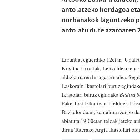
antolatzeko hordagoa eta 
norbanakok laguntzeko pr
antolatu dute azaroaren 
Larunbat eguerdiko 12etan Udalet
Kristina Urrutiak, Leitzaldeko eusk
aldizkariaren hirugarren alea. Seg
Laskorain Ikastolari buruz eginda
Ikastolari buruz egindako
Badira b
Pake Toki Elkartean. Helduek 15 eu
Bazkalondoan, kantaldia izango da e
abiatuta.19:00etan taloak jateko a
dirua Tuterako Argia Ikastolari bida