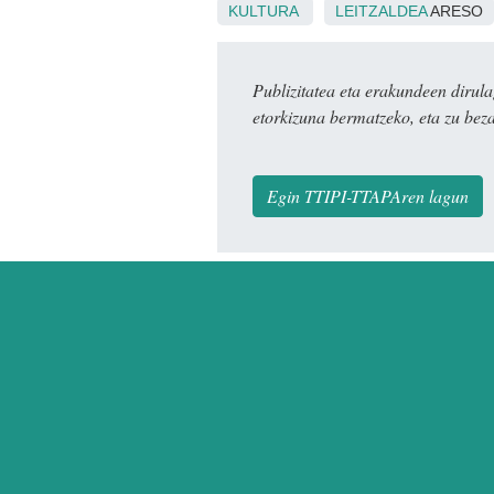
KULTURA
LEITZALDEA
ARESO
Publizitatea eta erakundeen dir
etorkizuna bermatzeko, eta zu bez
Egin TTIPI-TTAPAren lagun