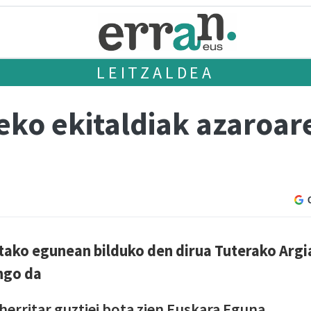
LEITZALDEA
ko ekitaldiak azaroar
tako egunean bilduko den dirua Tuterako Argi
ngo da
herritar guztiei bota zien Euskara Eguna