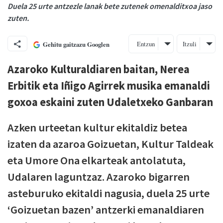
Duela 25 urte antzezle lanak bete zutenek omenalditxoa jaso
zuten.
Entzun
Itzuli
Gehitu gaitzazu Googlen
Azaroko Kulturaldiaren baitan, Nerea
Erbitik eta Iñigo Agirrek musika emanaldi
goxoa eskaini zuten Udaletxeko Ganbaran
Azken urteetan kultur ekitaldiz betea
izaten da azaroa Goizuetan, Kultur Taldeak
eta Umore Ona elkarteak antolatuta,
Udalaren laguntzaz. Azaroko bigarren
asteburuko ekitaldi nagusia, duela 25 urte
‘Goizuetan bazen’ antzerki emanaldiaren