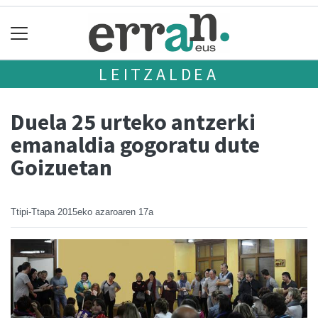
LEITZALDEA
Duela 25 urteko antzerki
emanaldia gogoratu dute
Goizuetan
Ttipi-Ttapa
2015eko azaroaren 17a