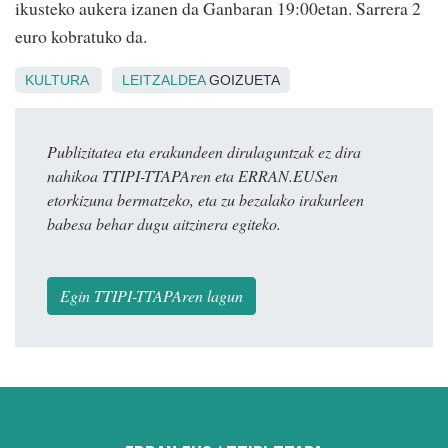
ikusteko aukera izanen da Ganbaran 19:00etan. Sarrera 2
euro kobratuko da.
KULTURA
LEITZALDEA
GOIZUETA
Publizitatea eta erakundeen dirulaguntzak ez dira
nahikoa TTIPI-TTAPAren eta ERRAN.EUSen
etorkizuna bermatzeko, eta zu bezalako irakurleen
babesa behar dugu aitzinera egiteko.
Egin TTIPI-TTAPAren lagun