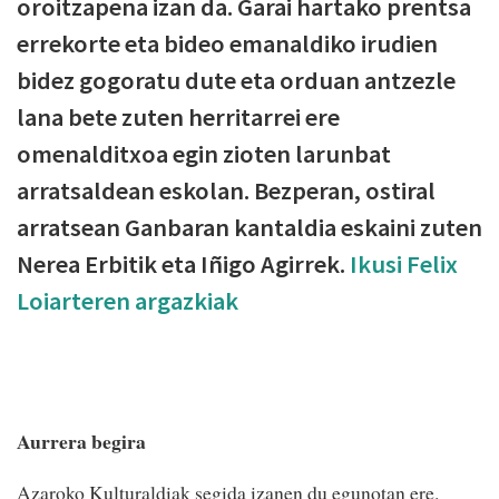
oroitzapena izan da. Garai hartako prentsa
errekorte eta bideo emanaldiko irudien
bidez gogoratu dute eta orduan antzezle
lana bete zuten herritarrei ere
omenalditxoa egin zioten larunbat
arratsaldean eskolan. Bezperan, ostiral
arratsean Ganbaran kantaldia eskaini zuten
Nerea Erbitik eta Iñigo Agirrek.
Ikusi Felix
Loiarteren argazkiak
Aurrera begira
Azaroko Kulturaldiak segida izanen du egunotan ere.