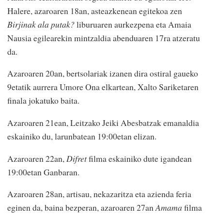
Halere, azaroaren 18an, asteazkenean egitekoa zen
Birjinak ala putak?
liburuaren aurkezpena eta Amaia
Nausia egilearekin mintzaldia abenduaren 17ra atzeratu
da.
Azaroaren 20an, bertsolariak izanen dira ostiral gaueko
9etatik aurrera Umore Ona elkartean, Xalto Sariketaren
finala jokatuko baita.
Azaroaren 21ean, Leitzako Jeiki Abesbatzak emanaldia
eskainiko du, larunbatean 19:00etan elizan.
Azaroaren 22an,
Difret
filma eskainiko dute igandean
19:00etan Ganbaran.
Azaroaren 28an, artisau, nekazaritza eta azienda feria
eginen da, baina bezperan, azaroaren 27an
Amama
filma