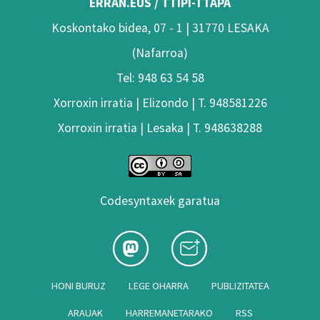
ERRAN.EUS / TTIPI-TTAPA
Koskontako bidea, 07 - 1 | 31770 LESAKA
(Nafarroa)
Tel: 948 63 54 58
Xorroxin irratia | Elizondo | T. 948581226
Xorroxin irratia | Lesaka | T. 948638288
Codesyntaxek garatua
HONI BURUZ
LEGE OHARRA
PUBLIZITATEA
ARAUAK
HARREMANETARAKO
RSS