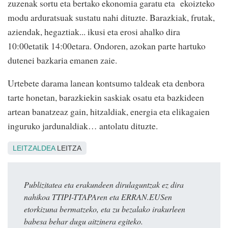
zuzenak sortu eta bertako ekonomia garatu eta ekoizteko
modu arduratsuak sustatu nahi dituzte. Barazkiak, frutak,
aziendak, hegaztiak... ikusi eta erosi ahalko dira
10:00etatik 14:00etara. Ondoren, azokan parte hartuko
dutenei bazkaria emanen zaie.
Urtebete darama lanean kontsumo taldeak eta denbora
tarte honetan, barazkiekin saskiak osatu eta bazkideen
artean banatzeaz gain, hitzaldiak, energia eta elikagaien
inguruko jardunaldiak… antolatu dituzte.
LEITZALDEA
LEITZA
Publizitatea eta erakundeen dirulaguntzak ez dira
nahikoa TTIPI-TTAPAren eta ERRAN.EUSen
etorkizuna bermatzeko, eta zu bezalako irakurleen
babesa behar dugu aitzinera egiteko.