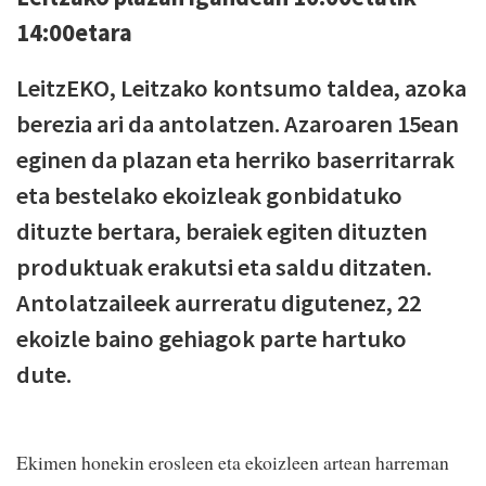
14:00etara
LeitzEKO, Leitzako kontsumo taldea, azoka
berezia ari da antolatzen. Azaroaren 15ean
eginen da plazan eta herriko baserritarrak
eta bestelako ekoizleak gonbidatuko
dituzte bertara, beraiek egiten dituzten
produktuak erakutsi eta saldu ditzaten.
Antolatzaileek aurreratu digutenez, 22
ekoizle baino gehiagok parte hartuko
dute.
Ekimen honekin erosleen eta ekoizleen artean harreman