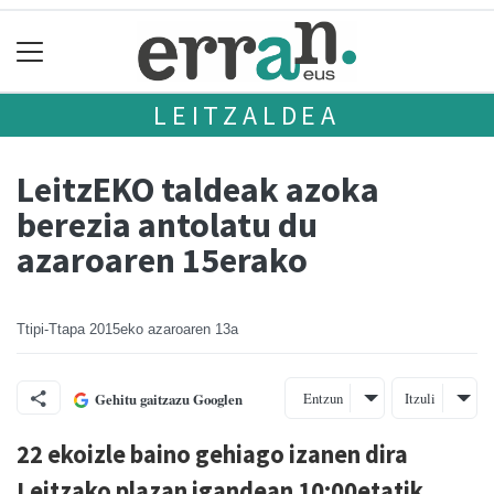
LEITZALDEA
LeitzEKO taldeak azoka
berezia antolatu du
azaroaren 15erako
Ttipi-Ttapa
2015eko azaroaren 13a
Entzun
Itzuli
Gehitu gaitzazu Googlen
22 ekoizle baino gehiago izanen dira
Leitzako plazan igandean 10:00etatik