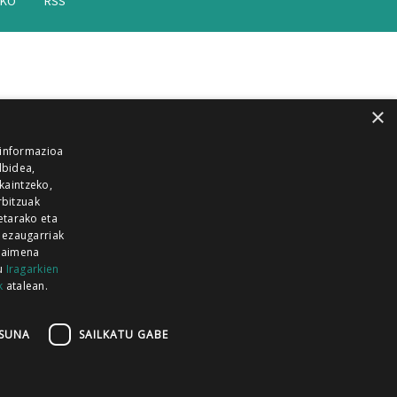
AKO
RSS
×
 informazioa
lbidea,
skaintzeko,
rbitzuak
etarako eta
 ezaugarriak
 baimena
zu
Iragarkien
k
atalean.
EITIA GUKA
AZKOITIA GUKA
BARRENA
GUKA
GUKA TELEBISTA
HIRUKA
SUNA
SAILKATU GABE
Z GUKA
ZUMAIA GUKA
28 KANALA