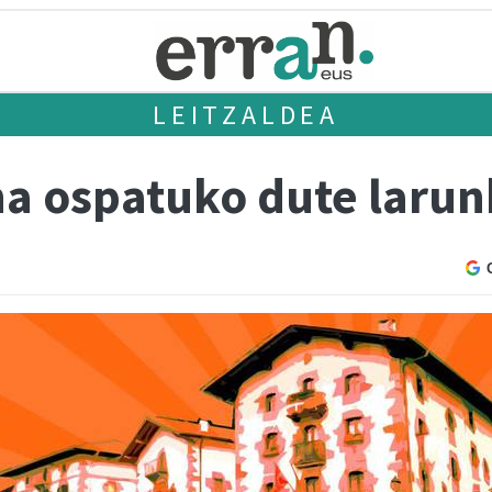
LEITZALDEA
na ospatuko dute larun