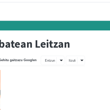
batean Leitzan
Gehitu gaitzazu Googlen
Entzun
Itzuli