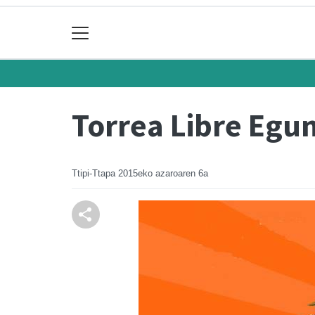
Torrea Libre Egu
Ttipi-Ttapa
2015eko azaroaren 6a