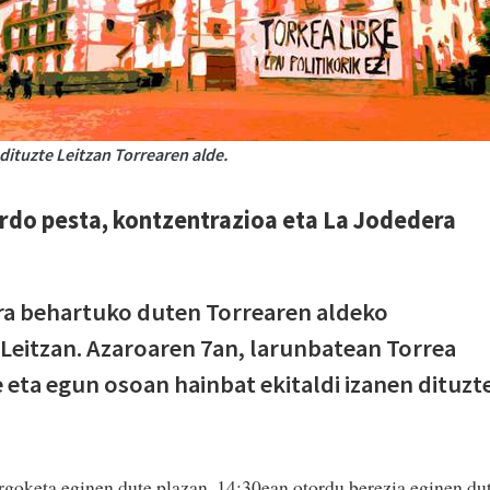
dituzte Leitzan Torrearen alde.
do pesta, kontzentrazioa eta La Jodedera
era behartuko duten Torrearen aldeko
Leitzan. Azaroaren 7an, larunbatean Torrea
 eta egun osoan hainbat ekitaldi izanen dituzte
goketa eginen dute plazan. 14:30ean otordu berezia eginen du