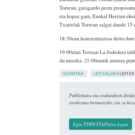
Torrean, garagardo pesta proposatu b
eta kopaz gain, Euskal Herrian eko
Txartelak Torrean salgai daude 15 e
18:30ean kontzentrazioa deitu dute
19:00etan Torrean La Jodedera tald
du musika. 21:00etatik aurrera pin
GIZARTEA
LEITZALDEA
LEITZA
Publizitatea eta erakundeen dir
etorkizuna bermatzeko, eta zu bez
Egin TTIPI-TTAPAren lagun