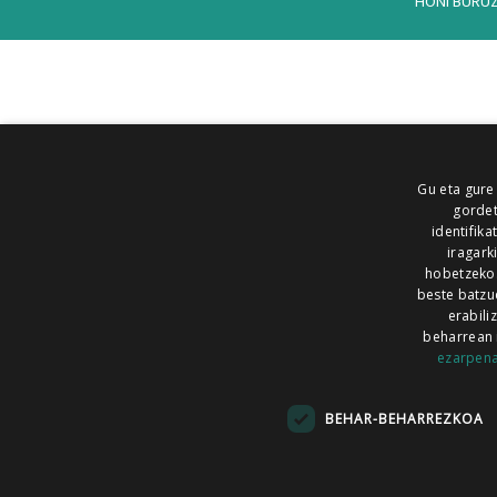
HONI BURU
Gu eta gure
gordet
identifika
iragark
hobetzeko
beste batzu
erabili
beharrean 
ezarpen
AIARALDEA
AIKOR
AIURRI
ALEA
BEGITU
ERRAN
EUSKALERRIA IRRA
BEHAR-BEHARREZKOA
KRONIKA
MAILOPE
NOAUA
O