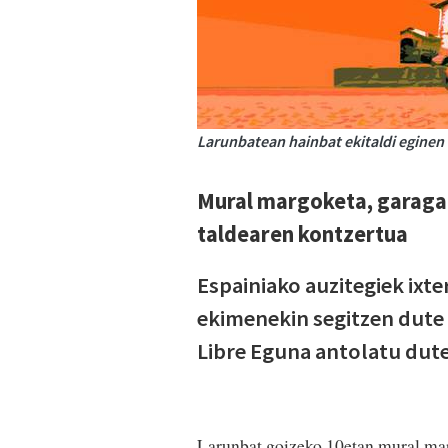
Larunbatean hainbat ekitaldi eginen 
Mural margoketa, garagar
taldearen kontzertua
Espainiako auzitegiek ixt
ekimenekin segitzen dute 
Libre Eguna antolatu dute
Larunbat goizeko 10etan mural mar