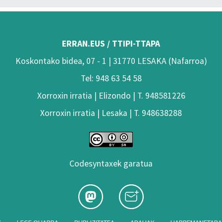
ERRAN.EUS / TTIPI-TTAPA
Koskontako bidea, 07 - 1 | 31770 LESAKA (Nafarroa)
Tel: 948 63 54 58
Xorroxin irratia | Elizondo | T. 948581226
Xorroxin irratia | Lesaka | T. 948638288
Codesyntaxek garatua