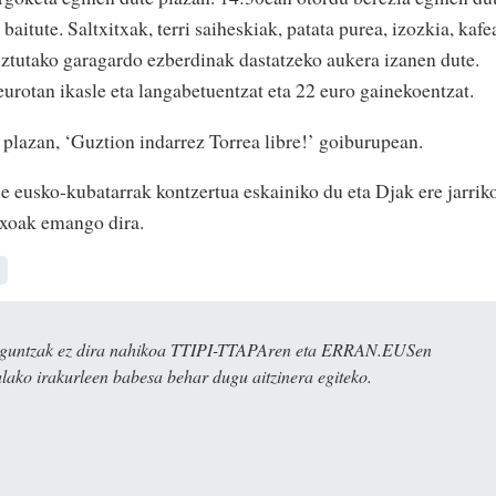
aitute. Saltxitxak, terri saiheskiak, patata purea, izozkia, kafe
iztutako garagardo ezberdinak dastatzeko aukera izanen dute.
urotan ikasle eta langabetuentzat eta 22 euro gainekoentzat.
 plazan, ‘Guztion indarrez Torrea libre!’ goiburupean.
e eusko-kubatarrak kontzertua eskainiko du eta Djak ere jarrik
txoak emango dira.
ulaguntzak ez dira nahikoa TTIPI-TTAPAren eta ERRAN.EUSen
alako irakurleen babesa behar dugu aitzinera egiteko.