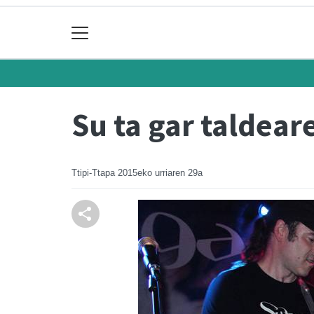
Su ta gar taldear
Ttipi-Ttapa
2015eko urriaren 29a