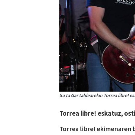
Su ta Gar taldearekin Torrea libre! e
Torrea libre! eskatuz, os
Torrea libre! ekimenaren 