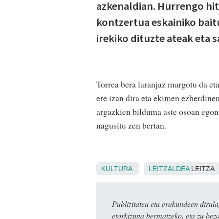
azkenaldian. Hurrengo hit
kontzertua eskainiko bait
irekiko dituzte ateak eta 
Torrea bera laranjaz margotu da eta
ere izan dira eta ekimen ezberdinen
argazkien bilduma aste osoan egon 
nagusitu zen bertan.
KULTURA
LEITZALDEA
LEITZA
Publizitatea eta erakundeen dir
etorkizuna bermatzeko, eta zu bez