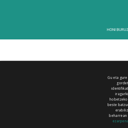
HONI BURU
Gu eta gure
gordet
identifika
iragark
hobetzeko
beste batzu
erabili
beharrean 
ezarpen
AIARALDEA
AIKOR
AIURRI
ALEA