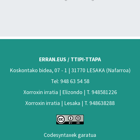
ERRAN.EUS / TTIPI-TTAPA
Koskontako bidea, 07 - 1 | 31770 LESAKA (Nafarroa)
Tel: 948 63 54 58
Xorroxin irratia | Elizondo | T. 948581226
Xorroxin irratia | Lesaka | T. 948638288
Codesyntaxek garatua