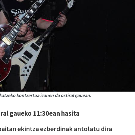
skatzeko kontzertua izanen da ostiral gauean.
tiral gaueko 11:30ean hasita
baitan ekintza ezberdinak antolatu dira