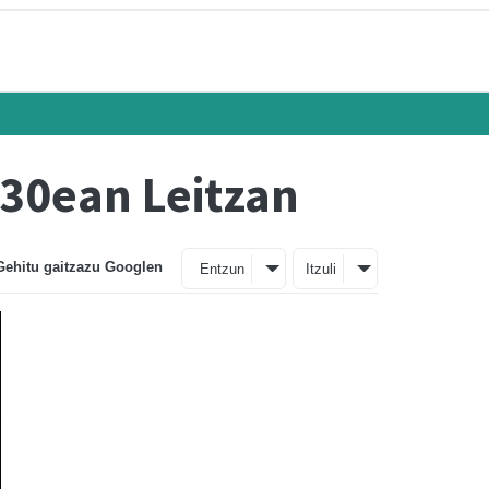
 30ean Leitzan
Gehitu gaitzazu Googlen
Entzun
Itzuli