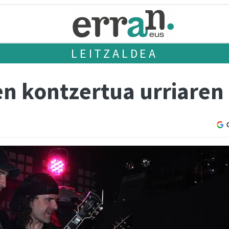
LEITZALDEA
en kontzertua urriaren