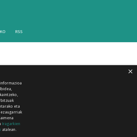
AKO
RSS
×
 informazioa
lbidea,
skaintzeko,
rbitzuak
etarako eta
 ezaugarriak
 baimena
zu
Iragarkien
k
atalean.
EITIA GUKA
AZKOITIA GUKA
BARRENA