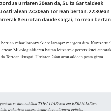
zordua urriaren 30ean da, Su ta Gar taldeak
u ostiralean 23:30ean Torrean bertan. 22:30ean
sarrerak 8 eurotan daude salgai, Torrean bertan
 herrian zehar lorontziak ere laranjaz margotu dira. Kontzertua
 artean Mikologialdiaren baitan leitzarrek perretxikuei aterata
da Torrean ikusgai. Urriaren 24an arratsaldean pesta giroa
ulaguntzak ez dira nahikoa TTIPI-TTAPAren eta ERRAN.EUSen
alako irakurleen babesa behar dugu aitzinera egiteko.