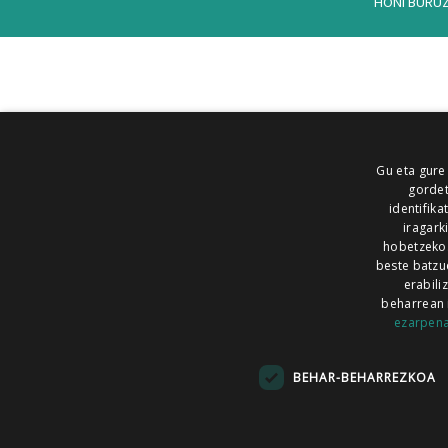
HONI BURU
Gu eta gure
gordet
identifika
iragark
hobetzeko
beste batzu
erabili
beharrean 
ezarpen
AIARALDEA
AIKOR
AIURRI
ALEA
BEGITU
ERRAN
EUSKALERRIA IRRA
BEHAR-BEHARREZKOA
KRONIKA
MAILOPE
NOAUA
O