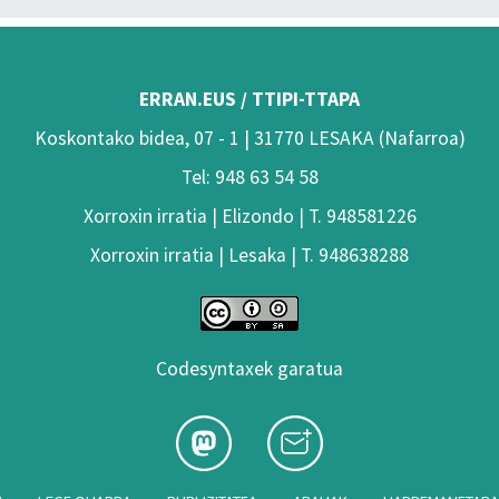
ERRAN.EUS / TTIPI-TTAPA
Koskontako bidea, 07 - 1 | 31770 LESAKA (Nafarroa)
Tel: 948 63 54 58
Xorroxin irratia | Elizondo | T. 948581226
Xorroxin irratia | Lesaka | T. 948638288
Codesyntaxek garatua