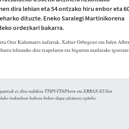
anen dira lehian eta 54 ontzako hiru enbor eta 6
eharko dituzte. Eneko Saralegi Martinikorena
deko ordezkari bakarra.
 eta Oier Kañamares nafarrak, Xabier Orbegozo eta Julen Albe
barra lehiatuko dira txapelaren eta bigarren mailarako igoerar
ulaguntzak ez dira nahikoa TTIPI-TTAPAren eta ERRAN.EUSen
alako irakurleen babesa behar dugu aitzinera egiteko.