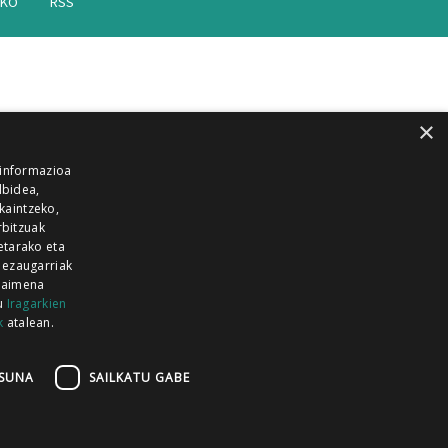
AKO
RSS
×
 informazioa
lbidea,
skaintzeko,
rbitzuak
etarako eta
 ezaugarriak
 baimena
zu
Iragarkien
k
atalean.
EITIA GUKA
AZKOITIA GUKA
BARRENA
GUKA
GUKA TELEBISTA
HIRUKA
SUNA
SAILKATU GABE
Z GUKA
ZUMAIA GUKA
28 KANALA