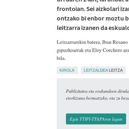
frontoian. Sei aizkolari iz
ontzako bi enbor moztu b
leitzarra izanen da eskual
Leitzarrarekin batera, Iban Resano
gipuzkoarrak eta Eloy Corchero ara
bila.
KIROLA
LEITZALDEA
LEITZA
Publizitatea eta erakundeen dir
etorkizuna bermatzeko, eta zu bez
Egin TTIPI-TTAPAren lagun