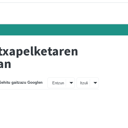
 txapelketaren
ian
Gehitu gaitzazu Googlen
Entzun
Itzuli