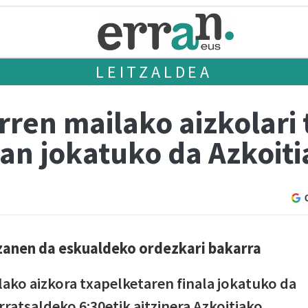
LEITZALDEA
rren mailako aizkolari
4an jokatuko da Azkoit
izanen da eskualdeko ordezkari bakarra
ako aizkora txapelketaren finala jokatuko da
ratsaldeko 6:30etik aitzinera Azkoitiako