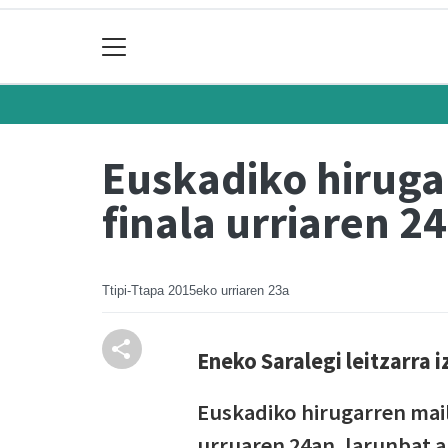
Euskadiko hiruga
finala urriaren 2
Ttipi-Ttapa
2015eko urriaren 23a
Eneko Saralegi leitzarra 
Euskadiko hirugarren mail
urruaren 24an, larunbat ar