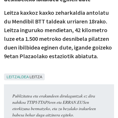
Leitza kaxkoz kaxko zeharkaldia antolatu
du Mendibil BTT taldeak urriaren 18rako.
Leitza inguruko mendietan, 42 kilometro
luze eta 1.500 metroko desnibela pilatzen
duen ibilbidea eginen dute, igande goizeko
9etan Plazaolako estaziotik abiatuta.
LEITZALDEA
LEITZA
Publizitatea eta erakundeen dirulaguntzak ez dira
nahikoa TTIPI-TTAPAren eta ERRAN.EUSen
etorkizuna bermatzeko, eta zu bezalako irakurleen
babesa behar dugu aitzinera egiteko.