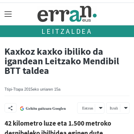
LEITZALDEA
Kaxkoz kaxko ibiliko da
igandean Leitzako Mendibil
BTT taldea
Ttipi-Ttapa
2015eko urriaren 15a
Entzun
Itzuli
Gehitu gaitzazu Googlen
42 kilometro luze eta 1.500 metroko
desnibeleko ibilbidea eginen dute