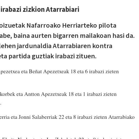
irabazi zizkion Atarrabiari
oizuetak Nafarroako Herriarteko pilota
abe, baina aurten bigarren mailakoan hasi da.
lehen jardunaldia Atarrabiaren kontra
a partida guztiak irabazi zituen.
ezetxea eta Beñat Apezetxeak 18 eta 6 irabazi zieten
orbek eta Antton Apezetxeak 18 eta 1 irabazi zieten
.
rria eta Jonni Salaberriak 22 eta 8 irabazi zieten Atarrabiako