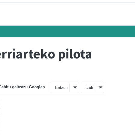
rriarteko pilota
Gehitu gaitzazu Googlen
Entzun
Itzuli