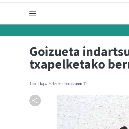
Goizueta indartsu
txapelketako be
Ttipi-Ttapa
2015eko maiatzaren 11