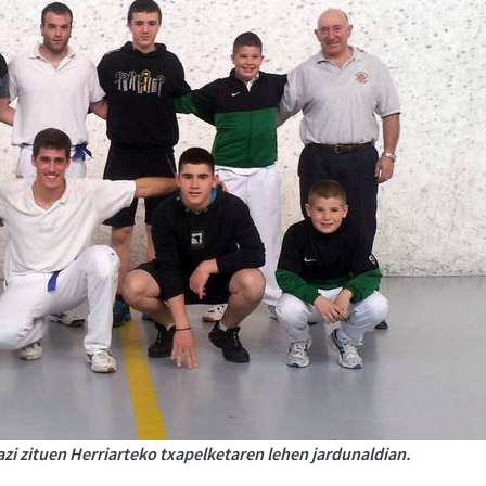
azi zituen Herriarteko txapelketaren lehen jardunaldian.