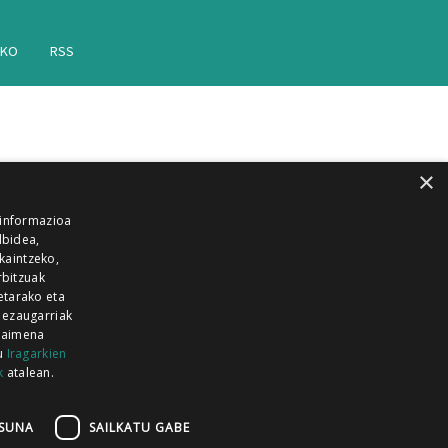
AKO
RSS
×
 informazioa
lbidea,
skaintzeko,
rbitzuak
etarako eta
 ezaugarriak
 baimena
zu
Iragarkien
k
atalean.
EITIA GUKA
AZKOITIA GUKA
BARRENA
GUKA
GUKA TELEBISTA
HIRUKA
SUNA
SAILKATU GABE
Z GUKA
ZUMAIA GUKA
28 KANALA