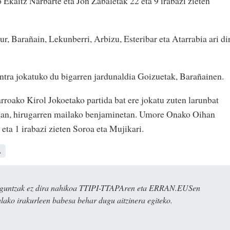
 Ekaitz Narbarte eta Jon Zabaletak 22 eta 9 irabazi zieten
r, Barañain, Lekunberri, Arbizu, Esteribar eta Atarrabia ari di
tra jokatuko du bigarren jardunaldia Goizuetak, Barañainen.
rroako Kirol Jokoetako partida bat ere jokatu zuten larunbat
azan, hirugarren mailako benjaminetan. Umore Onako Oihan
 eta 1 irabazi zieten Soroa eta Mujikari.
A
ulaguntzak ez dira nahikoa TTIPI-TTAPAren eta ERRAN.EUSen
alako irakurleen babesa behar dugu aitzinera egiteko.