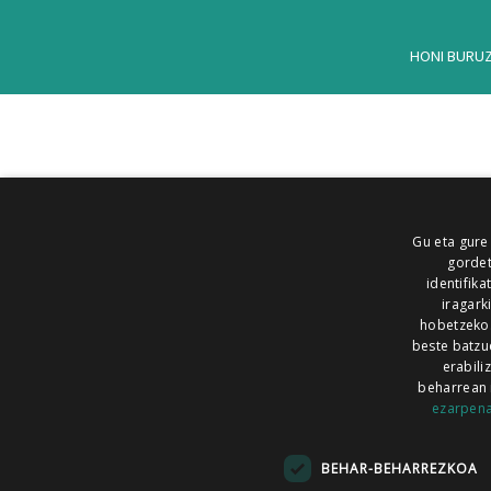
HONI BURU
Gu eta gure
gordet
identifika
iragark
hobetzeko
beste batzu
erabili
beharrean 
ezarpen
AIARALDEA
AIKOR
AIURRI
ALEA
BEGITU
ERRAN
EUSKALERRIA IRRA
BEHAR-BEHARREZKOA
KRONIKA
MAILOPE
NOAUA
O