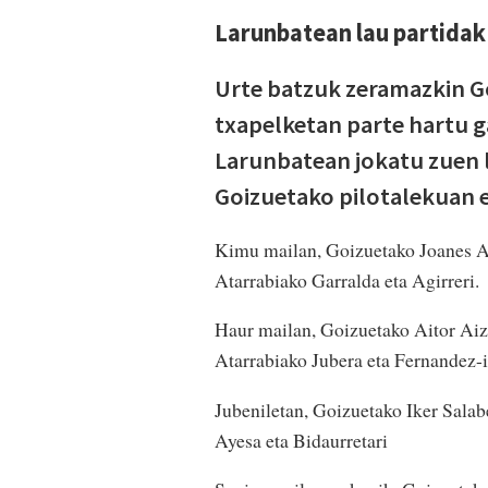
Larunbatean lau partidak 
Urte batzuk zeramazkin G
txapelketan parte hartu g
Larunbatean jokatu zuen 
Goizuetako pilotalekuan et
Kimu mailan, Goizuetako Joanes Ap
Atarrabiako Garralda eta Agirreri.
Haur mailan, Goizuetako Aitor Aizk
Atarrabiako Jubera eta Fernandez-i
Jubeniletan, Goizuetako Iker Salabe
Ayesa eta Bidaurretari