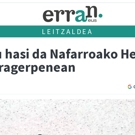
LEITZALDEA
 hasi da Nafarroako He
rragerpenean