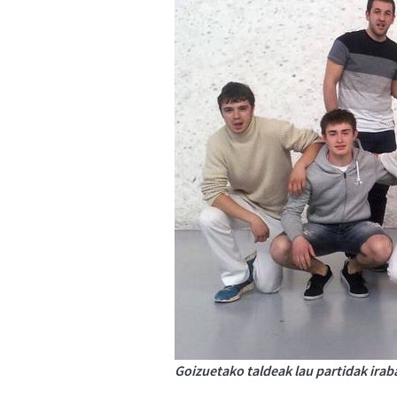
Goizuetako taldeak lau partidak irab