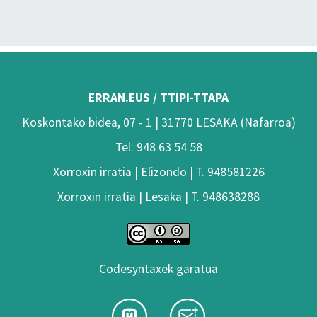
ERRAN.EUS / TTIPI-TTAPA
Koskontako bidea, 07 - 1 | 31770 LESAKA (Nafarroa)
Tel: 948 63 54 58
Xorroxin irratia | Elizondo | T. 948581226
Xorroxin irratia | Lesaka | T. 948638288
Codesyntaxek garatua