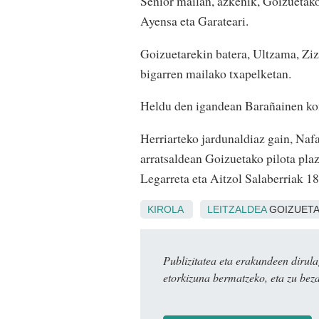
Senior mailan, azkenik, Goizuetako
Ayensa eta Garateari.
Goizuetarekin batera, Ultzama, Zizu
bigarren mailako txapelketan.
Heldu den igandean Barañainen kon
Herriarteko jardunaldiaz gain, Nafa
arratsaldean Goizuetako pilota pl
Legarreta eta Aitzol Salaberriak 18
KIROLA
LEITZALDEA
GOIZUET
Publizitatea eta erakundeen dir
etorkizuna bermatzeko, eta zu bez