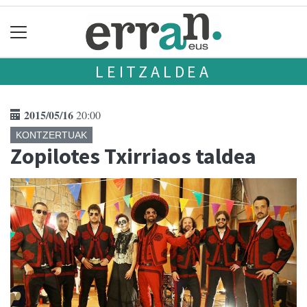
LEITZALDEA
2015/05/16
20:00
KONTZERTUAK
Zopilotes Txirriaos taldea