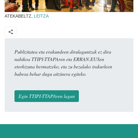
ATEKABELTZ,
LEITZA
Publizitatea eta erakundeen dirulaguntzak ez dira
nahikoa TTIPI-TTAPAren eta ERRAN.EUSen
etorkizuna bermatzeko, eta zu bezalako irakurleen
babesa behar dugu aitzinera egiteko.
Egin TTIPI-TTAPAren lagun