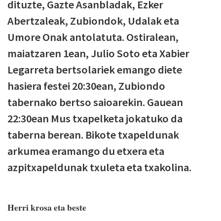
dituzte, Gazte Asanbladak, Ezker
Abertzaleak, Zubiondok, Udalak eta
Umore Onak antolatuta. Ostiralean,
maiatzaren 1ean, Julio Soto eta Xabier
Legarreta bertsolariek emango diete
hasiera festei 20:30ean, Zubiondo
tabernako bertso saioarekin. Gauean
22:30ean Mus txapelketa jokatuko da
taberna berean. Bikote txapeldunak
arkumea eramango du etxera eta
azpitxapeldunak txuleta eta txakolina.
Herri krosa eta beste