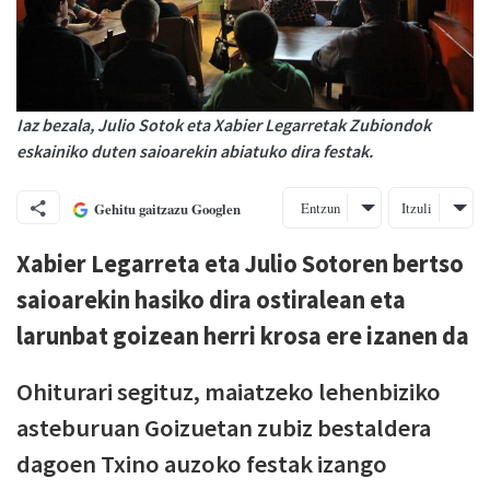
Iaz bezala, Julio Sotok eta Xabier Legarretak Zubiondok
eskainiko duten saioarekin abiatuko dira festak.
Entzun
Itzuli
Gehitu gaitzazu Googlen
Xabier Legarreta eta Julio Sotoren bertso
saioarekin hasiko dira ostiralean eta
larunbat goizean herri krosa ere izanen da
Ohiturari segituz, maiatzeko lehenbiziko
asteburuan Goizuetan zubiz bestaldera
dagoen Txino auzoko festak izango