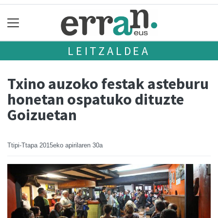
LEITZALDEA
Txino auzoko festak asteburu
honetan ospatuko dituzte
Goizuetan
Ttipi-Ttapa
2015eko apirilaren 30a