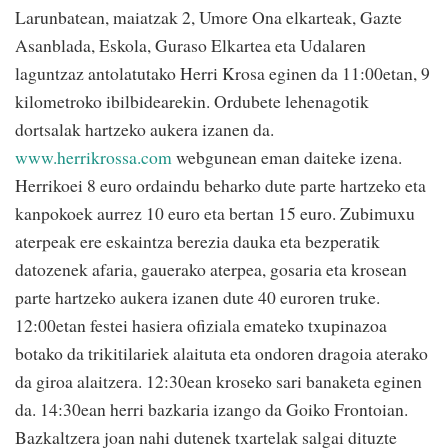
Larunbatean, maiatzak 2, Umore Ona elkarteak, Gazte
Asanblada, Eskola, Guraso Elkartea eta Udalaren
laguntzaz antolatutako Herri Krosa eginen da 11:00etan, 9
kilometroko ibilbidearekin. Ordubete lehenagotik
dortsalak hartzeko aukera izanen da.
www.herrikrossa.com
webgunean eman daiteke izena.
Herrikoei 8 euro ordaindu beharko dute parte hartzeko eta
kanpokoek aurrez 10 euro eta bertan 15 euro. Zubimuxu
aterpeak ere eskaintza berezia dauka eta bezperatik
datozenek afaria, gauerako aterpea, gosaria eta krosean
parte hartzeko aukera izanen dute 40 euroren truke.
12:00etan festei hasiera ofiziala emateko txupinazoa
botako da trikitilariek alaituta eta ondoren dragoia aterako
da giroa alaitzera. 12:30ean kroseko sari banaketa eginen
da. 14:30ean herri bazkaria izango da Goiko Frontoian.
Bazkaltzera joan nahi dutenek txartelak salgai dituzte