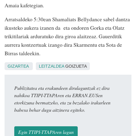
Amaia kafetegian.
Arratsaldeko 5:30ean Shamaliats Bellydance sabel dantza
ikusteko aukera izanen da eta ondoren Gorka eta Olatz
trikitilariak arduratuko dira giroa alaitzeaz. Gauerditik
aurrera kontzertuak izango dira Skarmentu eta Sota de
Birras taldeekin.
GIZARTEA
LEITZALDEA
GOIZUETA
Publizitatea eta erakundeen dirulaguntzak ez dira
nahikoa TTIPI-TTAPAren eta ERRAN.EUSen
etorkizuna bermatzeko, eta zu bezalako irakurleen
babesa behar dugu aitzinera egiteko.
Egin TTIPI-TTAPAren lagun