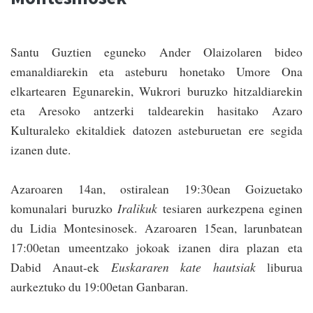
Santu Guztien eguneko Ander Olaizolaren bideo
emanaldiarekin eta asteburu honetako Umore Ona
elkartearen Egunarekin, Wukrori buruzko hitzaldiarekin
eta Aresoko antzerki taldearekin hasitako Azaro
Kulturaleko ekitaldiek datozen asteburuetan ere segida
izanen dute.
Azaroaren 14an, ostiralean 19:30ean Goizuetako
komunalari buruzko
Iralikuk
tesiaren aurkezpena eginen
du Lidia Montesinosek. Azaroaren 15ean, larunbatean
17:00etan umeentzako jokoak izanen dira plazan eta
Dabid Anaut-ek
Euskararen kate hautsiak
liburua
aurkeztuko du 19:00e­tan Ganbaran.