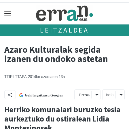
LEITZALDEA
Azaro Kulturalak segida
izanen du ondoko astetan
TTIPI-TTAPA
2014ko azaroaren 13a
Entzun
Itzuli
Gehitu gaitzazu Googlen
Herriko komunalari buruzko tesia
aurkeztuko du ostiralean Lidia
Montesinosek