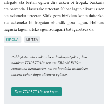
ailegatu eta bertan egiten dira azken bi frogak, bazkaria
eta parranda. Hasierako urteetan 20 bat lagun elkartu ziren
eta azkeneko urteetan 80tik gora bizikleta konta daitezke,
eta azkeneko bi frogatan ehundik gora lagun. Helburu
nagusia lagun arteko egun zoragarri bat igarotzea da.
KIROLA
LEITZA
Publizitatea eta erakundeen dirulaguntzak ez dira
nahikoa TTIPI-TTAPAren eta ERRAN.EUSen
etorkizuna bermatzeko, eta zu bezalako irakurleen
babesa behar dugu aitzinera egiteko.
Egin TTIPI-TTAPAren lagun