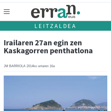
LEITZALDEA
Irailaren 27an egin zen
Kaskagorren penthatlona
JM BARRIOLA
2014ko urriaren 16a