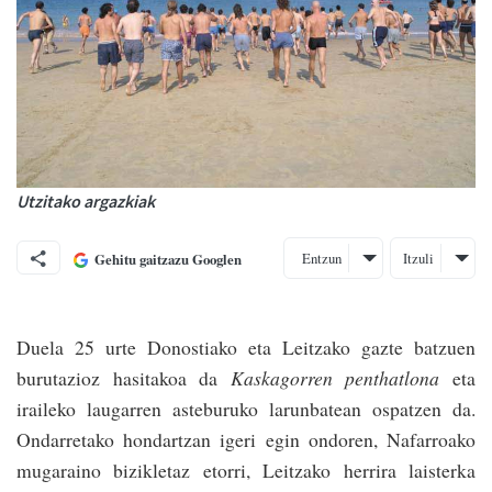
Utzitako argazkiak
Entzun
Itzuli
Gehitu gaitzazu Googlen
Duela 25 urte Donostiako eta Leitzako gazte batzuen
burutazioz hasitakoa da
Kaskagorren penthatlona
eta
iraileko laugarren asteburuko larunbatean ospa­tzen da.
Ondarretako hondartzan igeri egin ondoren, Nafarroako
mugaraino bizikletaz eto­rri, Leitzako herrira laisterka