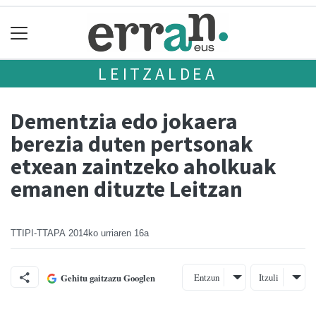
LEITZALDEA
Dementzia edo jokaera
berezia duten pertsonak
etxean zaintzeko aholkuak
emanen dituzte Leitzan
TTIPI-TTAPA
2014ko urriaren 16a
Entzun
Itzuli
Gehitu gaitzazu Googlen