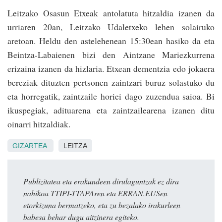
Leitzako Osasun Etxeak antolatuta hitzaldia izanen da
urriaren 20an, Leitzako Udaletxeko lehen solairuko
aretoan. Heldu den astelehenean 15:30e­an hasiko da eta
Bein­tza-Labaienen bizi den Ain­tzane Mariezkurrena
erizaina izanen da hizlaria. Etxean dementzia edo jokaera
bereziak dituzten per­tsonen zain­tzari buruz solastuko du
eta ho­rregatik, zain­tzaile horiei dago zuzendua saioa. Bi
ikuspegiak, adituarena eta zain­tzailearena izanen ditu
oina­rri hitzaldiak.
GIZARTEA
LEITZA
Publizitatea eta erakundeen dirulaguntzak ez dira
nahikoa TTIPI-TTAPAren eta ERRAN.EUSen
etorkizuna bermatzeko, eta zu bezalako irakurleen
babesa behar dugu aitzinera egiteko.