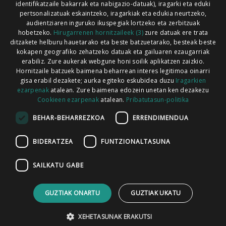
identifikatzaile bakarrak eta nabigazio-datuak), iragarki eta eduki
pertsonalizatuak eskaintzeko, iragarkiak eta edukia neurtzeko,
audientziaren inguruko ikuspegiak lortzeko eta zerbitzuak
hobetzeko.
Hirugarrenen hornitzaileek (3)
zure datuak ere trata
ditzakete helburu hauetarako eta beste batzuetarako, besteak beste
Codesyntaxek garatua
kokapen geografiko zehatzeko datuak eta gailuaren ezaugarriak
erabiliz. Zure aukerak webgune honi soilik aplikatzen zaizkio.
Hornitzaile batzuek baimena beharrean interes legitimoa oinarri
gisa erabil dezakete; aurka egiteko eskubidea duzu
Iragarkien
ezarpenak
atalean. Zure baimena edozein unetan ken dezakezu
Cookieen ezarpenak
atalean.
Pribatutasun-politika
HONI BURUZ
LEGE OHARRA
PUBLIZITATEA
BEHAR-BEHARREZKOA
ERRENDIMENDUA
ARAUAK
HARREMANETARAKO
RSS
BIDERATZEA
FUNTZIONALTASUNA
SAILKATU GABE
GUZTIAK ONARTU
GUZTIAK UKATU
XEHETASUNAK ERAKUTSI