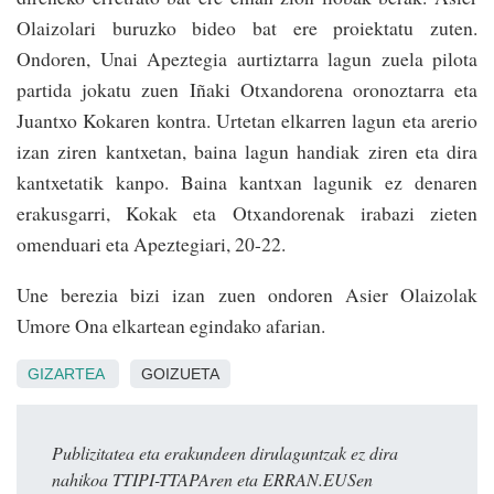
Olaizolari buruzko bideo bat ere proiektatu zuten.
Ondoren, Unai Apeztegia aurtiztarra lagun zuela pilota
partida jokatu zuen Iñaki Otxandorena oronoztarra eta
Juantxo Kokaren kontra. Urtetan elkarren lagun eta arerio
izan ziren kantxetan, baina lagun handiak ziren eta dira
kantxetatik kanpo. Baina kantxan lagunik ez denaren
erakusgarri, Kokak eta Otxandorenak irabazi zieten
omenduari eta Apeztegiari, 20-22.
Une berezia bizi izan zuen ondoren Asier Olaizolak
Umore Ona elkartean egindako afarian.
GIZARTEA
GOIZUETA
Publizitatea eta erakundeen dirulaguntzak ez dira
nahikoa TTIPI-TTAPAren eta ERRAN.EUSen