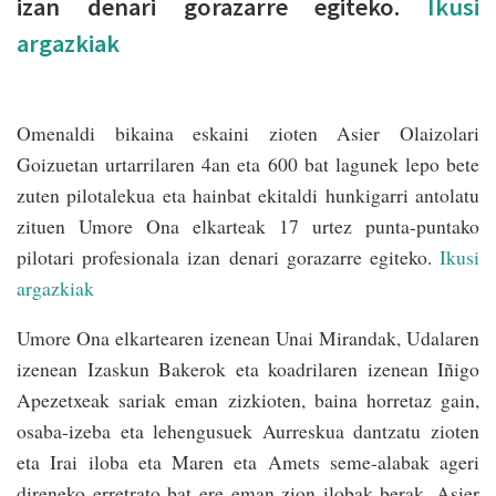
izan denari gorazarre egiteko.
Ikusi
argazkiak
Omenaldi bikaina eskaini zioten Asier Olaizolari
Goizuetan urtarrilaren 4an eta 600 bat lagunek lepo bete
zuten pilotalekua eta hainbat ekitaldi hunkigarri antolatu
zituen Umore Ona elkarteak 17 urtez punta-puntako
pilotari profesionala izan denari gorazarre egiteko.
Ikusi
argazkiak
Umore Ona elkartearen izenean Unai Mirandak, Udalaren
izenean Izaskun Bakerok eta koadrilaren izenean Iñigo
Apezetxeak sariak eman zizkioten, baina horretaz gain,
osaba-izeba eta lehengusuek Aurreskua dantzatu zioten
eta Irai iloba eta Maren eta Amets seme-alabak ageri
direneko erretrato bat ere eman zion ilobak berak. Asier