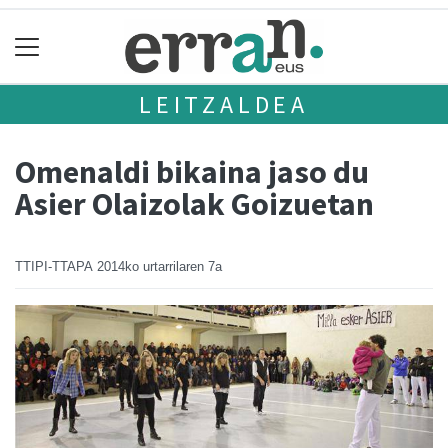
LEITZALDEA
Omenaldi bikaina jaso du
Asier Olaizolak Goizuetan
TTIPI-TTAPA
2014ko urtarrilaren 7a