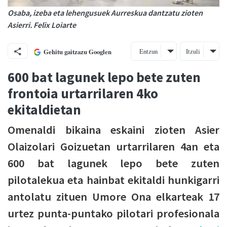
Osaba, izeba eta lehengusuek Aurreskua dantzatu zioten
Asierri. Felix Loiarte
Entzun
Itzuli
Gehitu gaitzazu Googlen
600 bat lagunek lepo bete zuten
frontoia urtarrilaren 4ko
ekitaldietan
Omenaldi bikaina eskaini zioten Asier
Olaizolari Goizuetan urtarrilaren 4an eta
600 bat lagunek lepo bete zuten
pilotalekua eta hainbat ekitaldi hunkigarri
antolatu zituen Umore Ona elkarteak 17
urtez punta-puntako pilotari profesionala