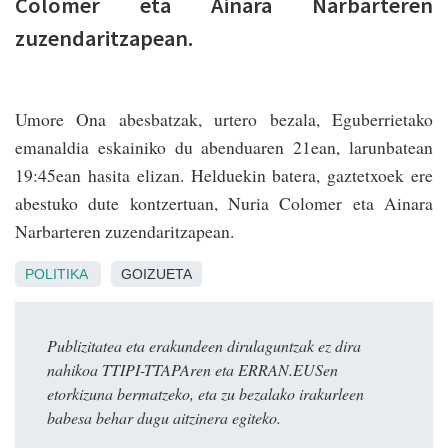
Colomer eta Ainara Narbarteren
zuzendaritzapean.
Umore Ona abesbatzak, urtero bezala, Eguberrietako
emanaldia eskainiko du abenduaren 21ean, larunbatean
19:45ean hasita elizan. Helduekin batera, gaztetxoek ere
abestuko dute kontzertuan, Nuria Colomer eta Ainara
Narbarteren zuzendaritzapean.
POLITIKA
GOIZUETA
Publizitatea eta erakundeen dirulaguntzak ez dira
nahikoa TTIPI-TTAPAren eta ERRAN.EUSen
etorkizuna bermatzeko, eta zu bezalako irakurleen
babesa behar dugu aitzinera egiteko.