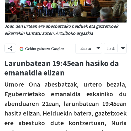
Joan den urtean ere abesbatzako helduek eta gaztetxoek
elkarrekin kantatu zuten. Artxiboko argazkia
Entzun
Itzuli
Gehitu gaitzazu Googlen
Larunbatean 19:45ean hasiko da
emanaldia elizan
Umore Ona abesbatzak, urtero bezala,
Eguberrietako emanaldia eskainiko du
abenduaren 21ean, larunbatean 19:45ean
hasita elizan. Helduekin batera, gaztetxoek
ere abestuko dute kontzertuan, Nuria