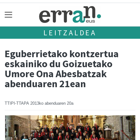
LEITZALDEA
Eguberrietako kontzertua
eskainiko du Goizuetako
Umore Ona Abesbatzak
abenduaren 21ean
TTIPI-TTAPA
2013ko abenduaren 20a