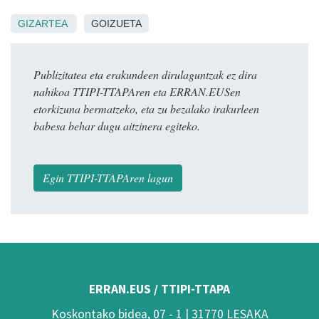
GIZARTEA
GOIZUETA
Publizitatea eta erakundeen dirulaguntzak ez dira
nahikoa TTIPI-TTAPAren eta ERRAN.EUSen
etorkizuna bermatzeko, eta zu bezalako irakurleen
babesa behar dugu aitzinera egiteko.
Egin TTIPI-TTAPAren lagun
ERRAN.EUS / TTIPI-TTAPA
Koskontako bidea, 07 - 1 | 31770 LESAKA