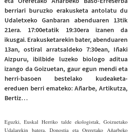
eta Oreretako Añarbeko Baso-Erreserba
berriari buruzko erakusketa antolatu du
Udaletxeko Ganbaran abenduaren 13tik
21era. 17:00etatik 19:30era izanen da
ikusgai. Erakusketarekin bater, abenduaren
13an, ostiral arratsaldeko 7:30ean, Iñaki
Aizpuru, ibilbide luzeko biologo aditua
izango da Goizuetan, gaur egun mendi eta
herri-basoen bestelako kudeaketa-
ereduen berri emateko: Añarbe, Artikutza,
Bertiz…
Eguzki, Euskal Herriko talde ekologistak, Goizuetako
Udalarekin batera, Donostia eta Oreretako Añarbeko