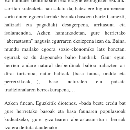
Komunitate zientifikoaren eta eragile ekologisten eskutik,
sarritan kudeaketa hau salatu da, batez ere Ingurumenean
sortu duten egoera larriak: bertako basoen (harizti, amezti,
haltzadi eta pagadiak) desagerpena, urritasuna eta
isolamendua. Azken hamarkadetan, gure herrietako
“aberastasun” nagusia egurraren ekoizpena izan da. Baina,
mundu mailako egoera sozio-ekonomiko latz honetan,
egurrak ez du dagoeneko balio handirik. Gaur egun,
herrien ondare natural desberdinak balioa irabazten ari
dira: turismoa, natur balioak (basa fauna, onddo eta
perretxikoak,…), baso naturalen eta paisaia
tradizionalaren berreskurapena,…
Azken finean, Eguzkitik diotenez, «bada beste eredu bat
gure herrietako basoak eta basa faunaren populazioak
kudeatzeko, gure gizartearen aberastasun-iturri berriak
izatera deituta daudenak».