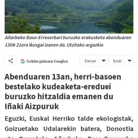
Añarbeko Baso-Erreserbari buruzko erakusketa abenduaren
13tik 21era ikusgai izanen da. Utzitako argazkia
Entzun
Itzuli
Gehitu gaitzazu Googlen
Abenduaren 13an, herri-basoen
bestelako kudeaketa-ereduei
buruzko hitzaldia emanen du
Iñaki Aizpuruk
Eguzki, Euskal Herriko talde ekologistak,
Goizuetako Udalarekin batera, Donostia