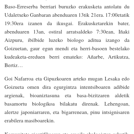
Baso-Erreserba berriari buruzko erakusketa antolatu du
Udaletxeko Ganbaran abenduaren 13tik 21era. 17:00etatik
19:30era izanen da ikusgai. Erakusketarekin bater,
abenduaren 13an, ostiral arratsaldeko 7:30ean, Iñaki
Aizpuru, ibilbide luzeko biologo aditua izango da
Goizuetan, gaur egun mendi eta herri-basoen bestelako
kudeaketa-ereduen berri emateko: Añarbe, Artikutza,
Bertiz…
Goi Nafarroa eta Gipuzkoaren arteko mugan Lesaka edo
Goizueta omen dira egurgintza intentsiboaren adibide
argienak, bioaniztasuna eta basa-bizitzaren aldetik
basamortu biologikoa bilakatu direnak. Lehengoan,
alertze japoniarraren, eta bigarrenean, pinu intsignisaren
erabilera masiboarekin.