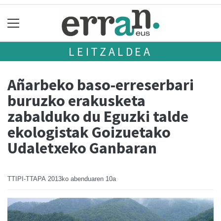
LEITZALDEA
Añarbeko baso-erreserbari
buruzko erakusketa
zabalduko du Eguzki talde
ekologistak Goizuetako
Udaletxeko Ganbaran
TTIPI-TTAPA
2013ko abenduaren 10a