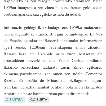
Aspaldixko ez zen ze­regin horretarako erabiltzen, baina
1959an inauguratu zen zinea bota eta bertan gelditu den
orubean aparkalekua egiteko asmoa du udalak.
Informazio gehiegirik ez badago ere, 1959­ko maiatzaren
3an inauguratu zen zinea. Bi egun beranduagoko La Voz
de España egunkarian Basarrik sinatutako informazioan
ageri zenez, 12:30ean be­dein­kapena eman zitzaion,
Basarri bera eta Uztapide aritu ziren ber­tsotan eta
arratsaldean antzerki taldeak Victor Garitaonaindiaren
Itziar­txo antzeslana taularatu zuen. Zinea egitearen
ekimena parrokiarena izan omen zen, udala, Cementos
Rezola, Compañía de Minas eta bizilagunen lagun­
tzarekin. Geroztik, hainbat pelikula bota ziren eta Ez dok
Amairu eta beste hainbat artista pasatu dira zinetik.
GIZARTEA
GOIZUETA