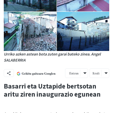
Urriko azken astean bota zuten garai bateko zinea. Angel
SALABERRIA
Entzun
Itzuli
Gehitu gaitzazu Googlen
Basarri eta Uztapide bertsotan
aritu ziren inaugurazio egunean