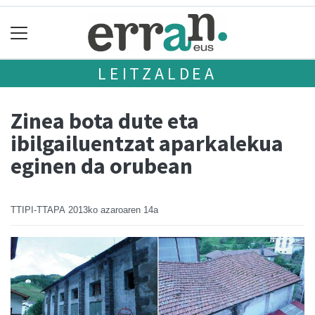
LEITZALDEA
Zinea bota dute eta
ibilgailuentzat aparkalekua
eginen da orubean
TTIPI-TTAPA
2013ko azaroaren 14a