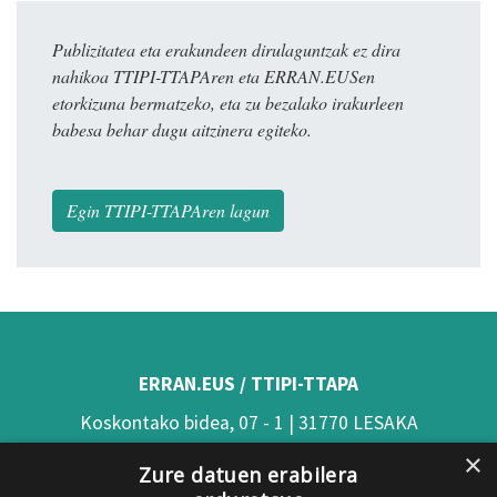
Publizitatea eta erakundeen dirulaguntzak ez dira
nahikoa TTIPI-TTAPAren eta ERRAN.EUSen
etorkizuna bermatzeko, eta zu bezalako irakurleen
babesa behar dugu aitzinera egiteko.
Egin TTIPI-TTAPAren lagun
ERRAN.EUS / TTIPI-TTAPA
Koskontako bidea, 07 - 1 | 31770 LESAKA
×
(Nafarroa)
Zure datuen erabilera