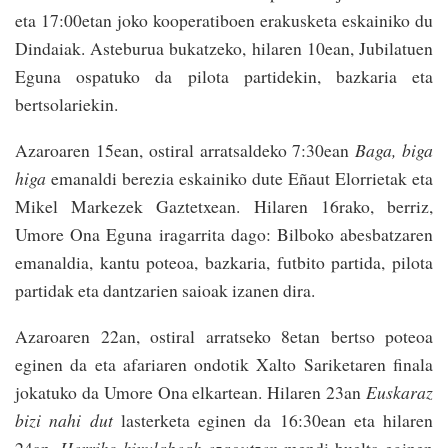
eta 17:00etan joko kooperatiboen erakusketa eskainiko du
Dindaiak. Asteburua bukatzeko, hilaren 10ean, Jubilatuen
Eguna ospatuko da pilota partidekin, bazkaria eta
bertsolariekin.
Azaroaren 15ean, ostiral arratsaldeko 7:30ean
Baga, biga
higa
emanaldi berezia eskainiko dute Eñaut Elorrietak eta
Mikel Markez­ek Gaztetxean. Hilaren 16rako, berriz,
Umore Ona Eguna iragarrita dago: Bilboko abesbatzaren
emanaldia, kantu poteoa, bazkaria, futbito partida, pilota
partidak eta dantzarien saioak izanen dira.
Azaroaren 22an, ostiral arratseko 8etan bertso poteoa
eginen da eta afariaren ondotik Xalto Sariketaren finala
jokatuko da Umore Ona elkartean. Hilaren 23an
Euskaraz
bizi nahi dut
lasterketa eginen da 16:30ean eta hilaren
24an,
Herriko kixu­labeak ezagutzen
mendi buelta eginen