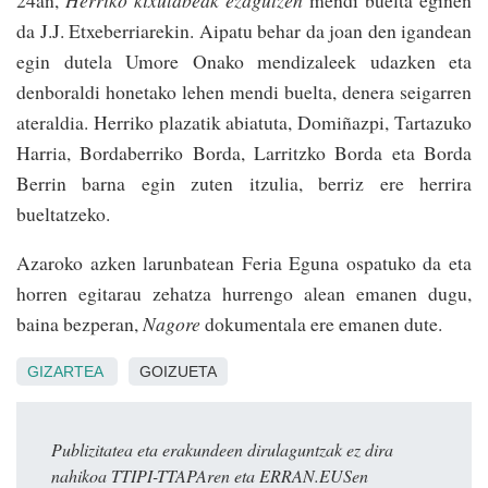
da J.J. Etxeberriarekin. Aipatu behar da joan den igandean
egin dutela Umore Onako mendizaleek udazken eta
denboraldi honetako lehen mendi buelta, denera seigarren
ateraldia. Herriko plazatik abiatuta, Domiñazpi, Tartazuko
Ha­rria, Bordaberriko Borda, Larritzko Borda eta Borda
Berrin barna egin zuten itzulia, berriz ere herrira
bueltatzeko.
Azaroko azken larunbatean Feria Eguna ospatuko da eta
horren egitarau zehatza hurrengo alean emanen dugu,
baina bezperan,
Nagore
dokumentala ere emanen dute.
GIZARTEA
GOIZUETA
Publizitatea eta erakundeen dirulaguntzak ez dira
nahikoa TTIPI-TTAPAren eta ERRAN.EUSen