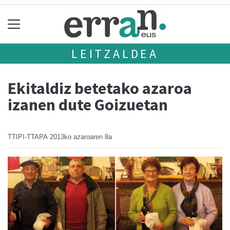
LEITZALDEA
Ekitaldiz betetako azaroa
izanen dute Goizuetan
TTIPI-TTAPA
2013ko azaroaren 8a