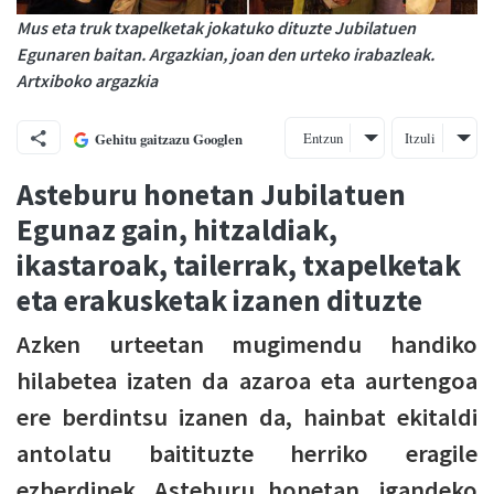
Mus eta truk txapelketak jokatuko dituzte Jubilatuen
Egunaren baitan. Argazkian, joan den urteko irabazleak.
Artxiboko argazkia
Entzun
Itzuli
Gehitu gaitzazu Googlen
Asteburu honetan Jubilatuen
Egunaz gain, hitzaldiak,
ikastaroak, tailerrak, txapelketak
eta erakusketak izanen dituzte
Azken urteetan mugimendu handiko
hilabetea izaten da azaroa eta aurtengoa
ere berdintsu izanen da, hainbat ekitaldi
antolatu baitituzte herriko eragile
ezberdinek. Asteburu honetan, igandeko