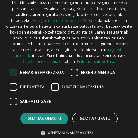
identifikatzaile bakarrak eta nabigazio-datuak), iragarki eta eduki
pertsonalizatuak eskaintzeko, iragarkiak eta edukia neurtzeko,
audientziaren inguruko ikuspegiak lortzeko eta zerbitzuak
hobetzeko.
Hirugarrenen hornitzaileek (3)
zure datuak ere trata
ditzakete helburu hauetarako eta beste batzuetarako, besteak beste
Codesyntaxek garatua
kokapen geografiko zehatzeko datuak eta gailuaren ezaugarriak
erabiliz. Zure aukerak webgune honi soilik aplikatzen zaizkio.
Hornitzaile batzuek baimena beharrean interes legitimoa oinarri
gisa erabil dezakete; aurka egiteko eskubidea duzu
Iragarkien
ezarpenak
atalean. Zure baimena edozein unetan ken dezakezu
Cookieen ezarpenak
atalean.
Pribatutasun-politika
HONI BURUZ
LEGE OHARRA
PUBLIZITATEA
BEHAR-BEHARREZKOA
ERRENDIMENDUA
ARAUAK
HARREMANETARAKO
RSS
BIDERATZEA
FUNTZIONALTASUNA
SAILKATU GABE
GUZTIAK ONARTU
GUZTIAK UKATU
XEHETASUNAK ERAKUTSI