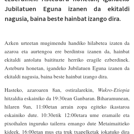
Jubilatuen Eguna izanen da ekitaldi
nagusia, baina beste hainbat izango dira.
Azken urteetan mugimendu handiko hilabetea izaten da
azaroa eta aurtengoa ere berdintsu izanen da, hainbat
ekitaldi antolatu baitituzte herriko eragile ezberdinek.
Asteburu honetan, igandeko Jubilatuen Eguna izanen da
ekitaldi nagusia, baina beste hainbat izango dira.
Hasteko, azaroaren 8an, ostiralarekin,
Wukro-Etiopia
hitzaldia eskainiko da 19:30ean Ganbaran. Biharamunean,
hilaren 9an, 11:00etan arrain zopa egiteko ikastaroa
eskainiko dute. 10:30etik 12:00etara ume eramaile eta
pixoihalen inguruko tailerra emango dute Metaimaitieko
kideek. 16:00etan mus eta truk txapelketak jokatuko dira