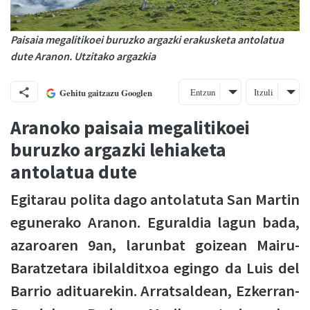
Paisaia megalitikoei buruzko argazki erakusketa antolatua
dute Aranon. Utzitako argazkia
Entzun
Itzuli
Gehitu gaitzazu Googlen
Aranoko paisaia megalitikoei
buruzko argazki lehiaketa
antolatua dute
Egitarau polita dago antolatuta San Martin
egunerako Aranon. Eguraldia lagun bada,
azaroaren 9an, larunbat goizean Mairu-
Baratzetara ibilalditxoa egingo da Luis del
Barrio adituarekin. Arratsaldean, Ezkerran-