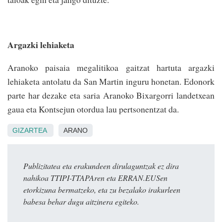
Argazki lehiaketa
Aranoko paisaia megalitikoa gaitzat hartuta argazki
lehiaketa antolatu da San Martin inguru honetan. Edonork
parte har dezake eta saria Aranoko Bixargorri landetxean
gaua eta Kontsejun otordua lau pertsonentzat da.
GIZARTEA
ARANO
Publizitatea eta erakundeen dirulaguntzak ez dira
nahikoa TTIPI-TTAPAren eta ERRAN.EUSen
etorkizuna bermatzeko, eta zu bezalako irakurleen
babesa behar dugu aitzinera egiteko.