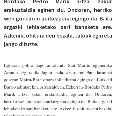
Bordako Pedro Marik artzai zakur
erakustaldia aginen du. Ondoren, herriko
web gunearen aurkezpena egingo da. Baita
argazki lehiaketako sari banaketa ere.
Azkenik, ohitura den bezala, taloak egin eta
jango dituzte.
Egitarau polita dago antolatuta San Martin egunerako
Aranon. Eguraldia lagun bada, azaroaren 9an, larunbat
goizean Mairu-Baratzetara ibilalditxoa egingo da Luis del
Barrio adituarekin. Arratsaldean, Ezkerran-Bordako Pedro
Marik artzai zakur erakustaldia aginen du. Ondoren,
herriko web gunearen aurkezpena egingo da. Baita argazki
lehiaketako sari banaketa ere. Azkenik, ohitura den bezala,
taloak egin eta jango dituzte.