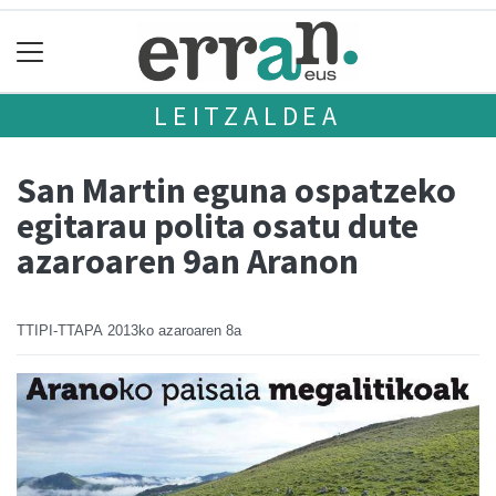
LEITZALDEA
San Martin eguna ospatzeko
egitarau polita osatu dute
azaroaren 9an Aranon
TTIPI-TTAPA
2013ko azaroaren 8a