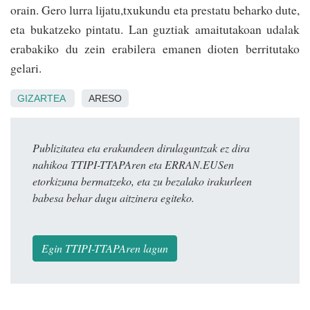
orain. Gero lu­rra lijatu,txukundu eta prestatu beharko dute,
eta bukatzeko pintatu. Lan guztiak amaitutakoan udalak
erabakiko du zein erabilera emanen dioten berritutako
gelari.
GIZARTEA
ARESO
Publizitatea eta erakundeen dirulaguntzak ez dira
nahikoa TTIPI-TTAPAren eta ERRAN.EUSen
etorkizuna bermatzeko, eta zu bezalako irakurleen
babesa behar dugu aitzinera egiteko.
Egin TTIPI-TTAPAren lagun