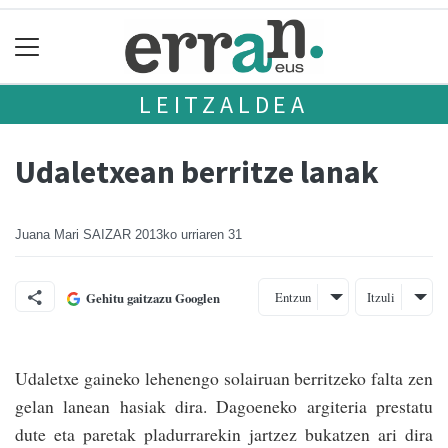
LEITZALDEA
Udaletxean berritze lanak
Juana Mari SAIZAR
2013ko urriaren 31
Entzun
Itzuli
Gehitu gaitzazu Googlen
Udaletxe gaineko lehenengo solairuan be­rritzeko falta zen
gelan lanean hasiak dira. Dagoeneko argiteria pres­tatu
dute eta paretak pladurrarekin jartzez bukatzen ari dira