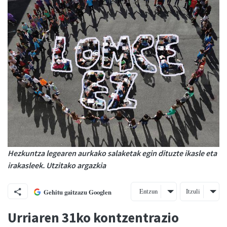
Hezkuntza legearen aurkako salaketak egin dituzte ikasle eta
irakasleek. Utzitako argazkia
Entzun
Itzuli
Gehitu gaitzazu Googlen
Urriaren 31ko kontzentrazio