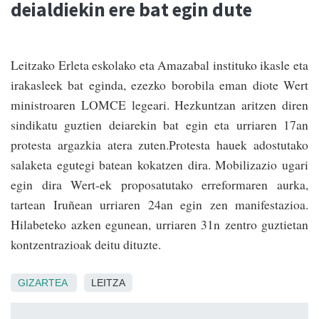
deialdiekin ere bat egin dute
Leitzako Erleta eskolako eta Amazabal ins­tituko ikasle eta
irakasleek bat eginda, ezezko borobila eman diote Wert
ministroaren LOMCE legeari. Hezkuntzan aritzen diren
sindikatu guztien deia­rekin bat egin eta urriaren 17an
protesta argazkia atera zuten.Protesta hauek adostutako
salaketa egutegi batean koka­tzen dira. Mobilizazio ugari
egin dira Wert-ek proposatutako erreformaren aurka,
tartean Iruñean urriaren 24an egin zen manifestazioa.
Hilabeteko azken egunean, urriaren 31n zentro guztietan
kontzentrazioak deitu dituzte.
GIZARTEA
LEITZA