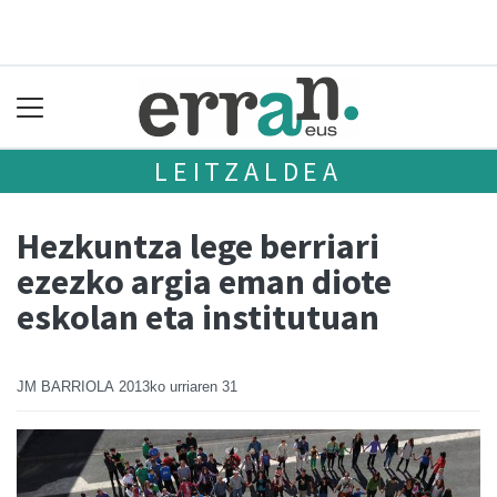
LEITZALDEA
Hezkuntza lege berriari
ezezko argia eman diote
eskolan eta institutuan
JM BARRIOLA
2013ko urriaren 31