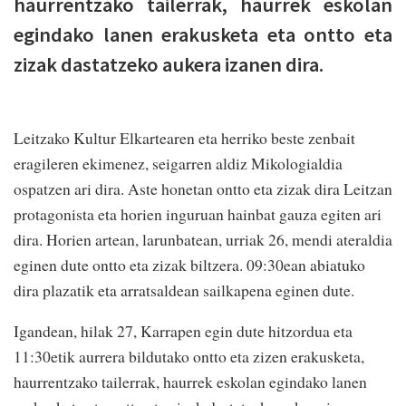
haurrentzako tailerrak, haurrek eskolan
egindako lanen erakusketa eta ontto eta
zizak dastatzeko aukera izanen dira.
Leitzako Kultur Elkartearen eta herriko beste zenbait
eragileren ekimenez, seigarren aldiz Mikologialdia
ospatzen ari dira. Aste honetan ontto eta zizak dira Leitzan
protagonista eta horien inguruan hainbat gauza egiten ari
dira. Horien artean, larunbatean, urriak 26, mendi ateraldia
eginen dute ontto eta zizak biltzera. 09:30ean abiatuko
dira plazatik eta arratsaldean sailkapena eginen dute.
Igandean, hilak 27, Karrapen egin dute hitzordua eta
11:30etik aurrera bildutako ontto eta zizen erakusketa,
haurrentzako tailerrak, haurrek eskolan egindako lanen