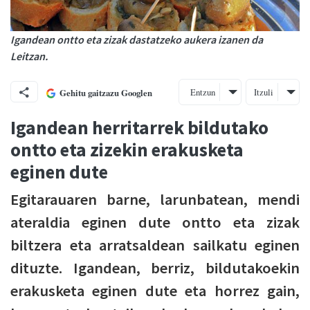
Igandean ontto eta zizak dastatzeko aukera izanen da
Leitzan.
Entzun
Itzuli
Gehitu gaitzazu Googlen
Igandean herritarrek bildutako
ontto eta zizekin erakusketa
eginen dute
Egitarauaren barne, larunbatean, mendi
ateraldia eginen dute ontto eta zizak
biltzera eta arratsaldean sailkatu eginen
dituzte. Igandean, berriz, bildutakoekin
erakusketa eginen dute eta horrez gain,