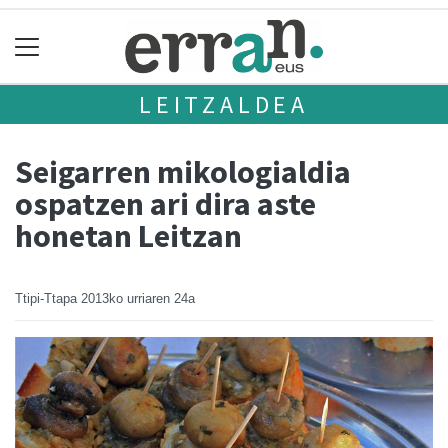
LEITZALDEA
Seigarren mikologialdia
ospatzen ari dira aste
honetan Leitzan
Ttipi-Ttapa
2013ko urriaren 24a