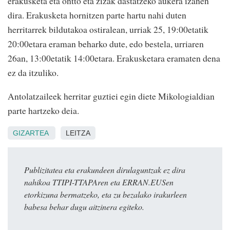
erakusketa eta ontto eta zizak dastatzeko aukera izanen
dira. Erakusketa hornitzen parte hartu nahi duten
herritarrek bildutakoa ostiralean, urriak 25, 19:00etatik
20:00etara eraman beharko dute, edo bestela, urriaren
26an, 13:00etatik 14:00etara. Erakusketara eramaten dena
ez da itzuliko.
Antolatzaileek herritar guztiei egin diete Mikologialdian
parte hartzeko deia.
GIZARTEA
LEITZA
Publizitatea eta erakundeen dirulaguntzak ez dira
nahikoa TTIPI-TTAPAren eta ERRAN.EUSen
etorkizuna bermatzeko, eta zu bezalako irakurleen
babesa behar dugu aitzinera egiteko.