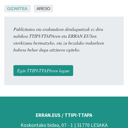
GIZARTEA
ARESO
Publizitatea eta erakundeen dirulaguntzak ez dira
nahikoa TTIPI-TTAPAren eta ERRAN.EUSen
etorkizuna bermatzeko, eta zu bezalako irakurleen
babesa behar dugu aitzinera egiteko.
Egin TTIPI-TTAPAren lagun
ERRAN.EUS / TTIPI-TTAPA
Koskontako bidea, 07 - 1 | 31770 LESAKA