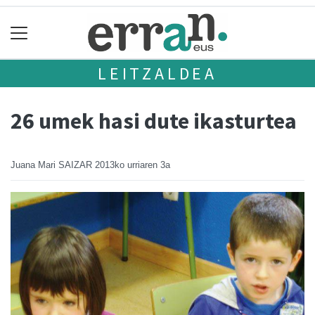
LEITZALDEA
26 umek hasi dute ikasturtea
Juana Mari SAIZAR
2013ko urriaren 3a