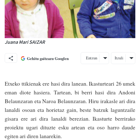
Juana Mari SAIZAR
Entzun
Itzuli
Gehitu gaitzazu Googlen
Etxeko ttikienak ere hasi dira lanean. Ikasturteari 26 umek
eman diote hasiera. Tartean, bi berri hasi dira Andoni
Belaunzaran eta Naroa Belaunzaran. Hiru irakasle ari dira
lanaldi osoan eta horietaz gain, beste batzuk laguntzaile
gisara ere ari dira lanaldi berezian. Ikasturte berrirako
proiektu ugari dituzte esku artean eta oso harro daude
egiten ari diren lanarekin.