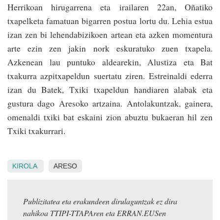
Herrikoan hiruga­rrena eta irailaren 22an, Oñatiko
txapelketa famatuan bigarren postua lortu du. Lehia estua
izan zen bi lehendabizikoen artean eta az­ken momentura
arte ezin zen jakin nork esku­ratuko zuen txapela.
Azkenean lau puntuko aldearekin, Alustiza eta Bat
txakurra azpitxapeldun suertatu ziren. Estreinaldi ederra
izan du Batek, Txiki txapeldun handiaren alabak eta
gustura dago Aresoko artzaina. Antolakuntzak, gainera,
omenaldi txiki bat eskaini zion abuztu bukaeran hil zen
Txiki txakurrari.
KIROLA
ARESO
Publizitatea eta erakundeen dirulaguntzak ez dira
nahikoa TTIPI-TTAPAren eta ERRAN.EUSen