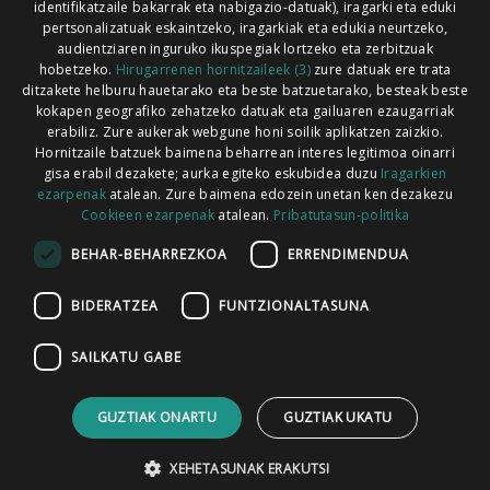
identifikatzaile bakarrak eta nabigazio-datuak), iragarki eta eduki
pertsonalizatuak eskaintzeko, iragarkiak eta edukia neurtzeko,
audientziaren inguruko ikuspegiak lortzeko eta zerbitzuak
hobetzeko.
Hirugarrenen hornitzaileek (3)
zure datuak ere trata
ditzakete helburu hauetarako eta beste batzuetarako, besteak beste
Codesyntaxek garatua
kokapen geografiko zehatzeko datuak eta gailuaren ezaugarriak
erabiliz. Zure aukerak webgune honi soilik aplikatzen zaizkio.
Hornitzaile batzuek baimena beharrean interes legitimoa oinarri
gisa erabil dezakete; aurka egiteko eskubidea duzu
Iragarkien
ezarpenak
atalean. Zure baimena edozein unetan ken dezakezu
Cookieen ezarpenak
atalean.
Pribatutasun-politika
HONI BURUZ
LEGE OHARRA
PUBLIZITATEA
BEHAR-BEHARREZKOA
ERRENDIMENDUA
ARAUAK
HARREMANETARAKO
RSS
BIDERATZEA
FUNTZIONALTASUNA
SAILKATU GABE
GUZTIAK ONARTU
GUZTIAK UKATU
XEHETASUNAK ERAKUTSI