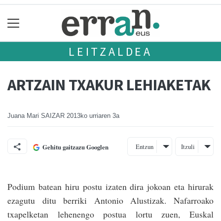
LEITZALDEA
ARTZAIN TXAKUR LEHIAKETAK
Juana Mari SAIZAR
2013ko urriaren 3a
Entzun
Itzuli
Gehitu gaitzazu Googlen
Podium batean hiru postu izaten dira jokoan eta hirurak
ezagutu ditu berriki Antonio Alustizak. Nafarroako
txapelketan lehenengo postua lortu zuen, Euskal