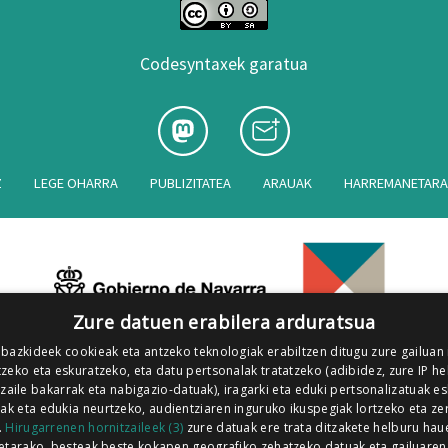
Codesyntaxek garatua
Z
LEGE OHARRA
PUBLIZITATEA
ARAUAK
HARREMANETAR
Zure datuen erabilera arduratsua
 bazkideek cookieak eta antzeko teknologiak erabiltzen ditugu zure gailuan
zeko eta eskuratzeko, eta datu pertsonalak tratatzeko (adibidez, zure IP he
tzaile bakarrak eta nabigazio-datuak), iragarki eta eduki pertsonalizatuak e
iak eta edukia neurtzeko, audientziaren inguruko ikuspegiak lortzeko eta ze
.
Hirugarrenen hornitzaileek (3)
zure datuak ere trata ditzakete helburu hau
etarako, besteak beste kokapen geografiko zehatzeko datuak eta gailuaren