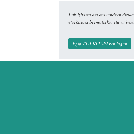
Publizitatea eta erakundeen dir
etorkizuna bermatzeko, eta zu bez
Egin TTIPI-TTAPAren lagun