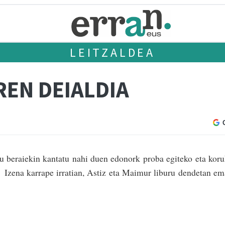
LEITZALDEA
REN DEIALDIA
u beraiekin kantatu nahi duen edonork proba egiteko eta kor
. Izena karrape irratian, Astiz eta Maimur liburu dendetan e