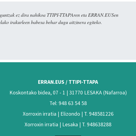
ulaguntzak ez dira nahikoa TTIPI-TTAPAren eta ERRAN.EUSen
alako irakurleen babesa behar dugu aitzinera egiteko.
ERRAN.EUS / TTIPI-TTAPA
Koskontako bidea, 07 - 1 | 31770 LESAKA (Nafarroa)
Tel: 948 63 54 58
Xorroxin irratia | Elizondo | T. 948581226
Xorroxin irratia | Lesaka | T. 948638288