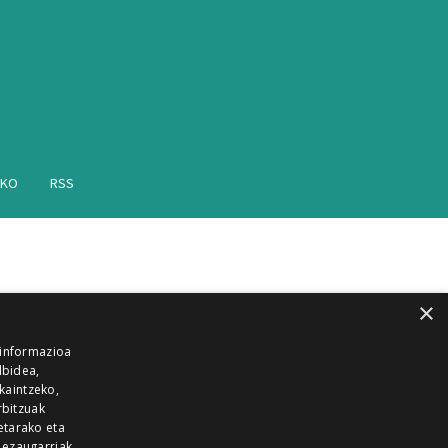
AKO
RSS
×
 informazioa
lbidea,
skaintzeko,
rbitzuak
etarako eta
 ezaugarriak