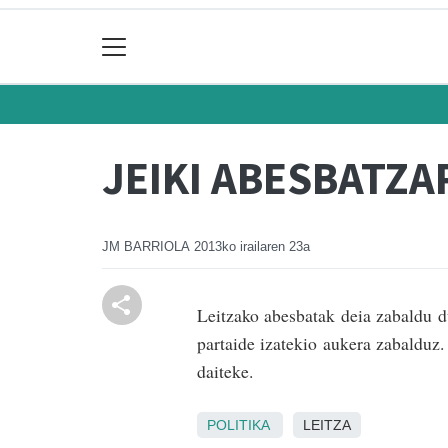
JEIKI ABESBATZA
JM BARRIOLA
2013ko irailaren 23a
Leitzako abesbatak deia zabaldu d
partaide izatekio aukera zabalduz
daiteke.
POLITIKA
LEITZA