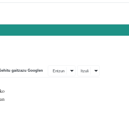
Gehitu gaitzazu Googlen
Entzun
Itzuli
uko
man