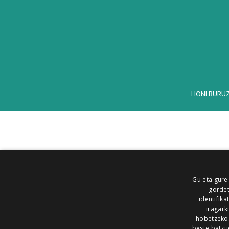
HONI BURU
Gu eta gure
gordet
identifika
iragark
hobetzeko
beste batzu