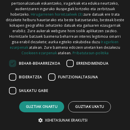
pertsonalizatuak eskaintzeko, iragarkiak eta edukia neurtzeko,
audientziaren inguruko ikuspegiak lortzeko eta zerbitzuak
hobetzeko.
Hirugarrenen hornitzaileek (3)
zure datuak ere trata
ditzakete helburu hauetarako eta beste batzuetarako, besteak beste
Codesyntaxek garatua
kokapen geografiko zehatzeko datuak eta gailuaren ezaugarriak
erabiliz. Zure aukerak webgune honi soilik aplikatzen zaizkio.
Hornitzaile batzuek baimena beharrean interes legitimoa oinarri
gisa erabil dezakete; aurka egiteko eskubidea duzu
Iragarkien
ezarpenak
atalean. Zure baimena edozein unetan ken dezakezu
Cookieen ezarpenak
atalean.
Pribatutasun-politika
HONI BURUZ
LEGE OHARRA
PUBLIZITATEA
BEHAR-BEHARREZKOA
ERRENDIMENDUA
ARAUAK
HARREMANETARAKO
RSS
BIDERATZEA
FUNTZIONALTASUNA
SAILKATU GABE
GUZTIAK ONARTU
GUZTIAK UKATU
XEHETASUNAK ERAKUTSI