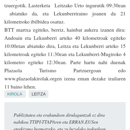
tzuergotik. Lasterketa Leitzako Urto ingurutik 09:30ean
abiatuko da, eta Lekunberriraino joanen da 21
kilometroko ibilbidea osatuz.
BTT martxa egiteko, berriz, hainbat aukera izanen dira:
Andoain eta Lekunberri arteko 40 kilometroak egiteko
10:00­etan abiatuko dira, Lei­tza­ eta Lekunberri arteko 15
kilometroak egiteko 11:30ean eta Lekunberri-Mugiroko 4
kilometro egiteko 12:30­ean. Parte hartu nahi duenak
Plazaola Turismo Partzuergoan edo
www.plazaolakirolak.org­en izena eman dezake irailaren
11 baino lehen.
KIROLA
LEITZA
Publizitatea eta erakundeen dirulaguntzak ez dira
nahikoa TTIPI-TTAPAren eta ERRAN.EUSen
etorkizuna bermatzeko, eta zu bezalako irakurleen