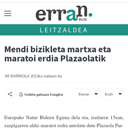
LEITZALDEA
Mendi bizikleta martxa eta
maratoi erdia Plazaolatik
JM BARRIOLA
2013ko irailaren 6a
Entzun
Itzuli
Gehitu gaitzazu Googlen
Europako Natur Bideen Eguna dela eta, irai­laren 15ean,
zazpiga­rren aldiz maratoi erdia antolatu dute Pla­zaola Par­