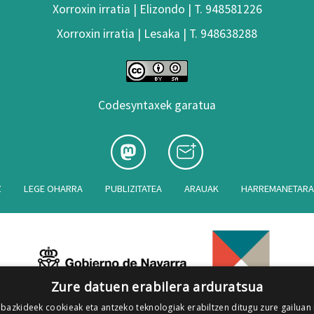
Xorroxin irratia | Elizondo | T. 948581226
Xorroxin irratia | Lesaka | T. 948638288
Codesyntaxek garatua
Z
LEGE OHARRA
PUBLIZITATEA
ARAUAK
HARREMANETAR
Zure datuen erabilera arduratsua
 bazkideek cookieak eta antzeko teknologiak erabiltzen ditugu zure gailuan