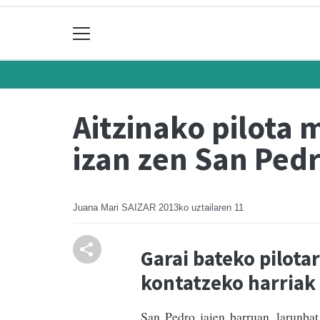
Aitzinako pilota
izan zen San Ped
Juana Mari SAIZAR
2013ko uztailaren 11
Garai bateko pilota
kontatzeko harriak
San Pedro jaien ba­rruan, larunbat