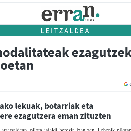
LEITZALDEA
 modalitateak ezagutze
roetan
rako lekuak, botarriak eta
 ere ezagutzera eman zituzten
 arratsaldean, pilota jaialdi berezia izan zen. Lehenik pilota