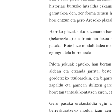
historiari buruzko hitzaldia eskai
garaitakoa den, zer forma zituen h
hori entzun eta gero Aresoko plaza
Herriko plazak joku zuzenaren bar
(bela­rrezkoa) eta frontoian laxoa 
pasaka. Bote luze modalidadea men
egongo dela horretarako.
Pilota jokuak egiteko, han bertan
aldean eta etzanda jarrita, beste
gordetzeko txuloarekin, eta bigar
zapaldu eta gainean ibiltzen gare
horretan tantoak kontatzen ziren, et
Gero pasaka erakustaldia egin z
berreskura­tzeko modua izan zen 