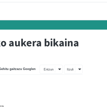
ko aukera bikaina
Gehitu gaitzazu Googlen
Entzun
Itzuli
ren