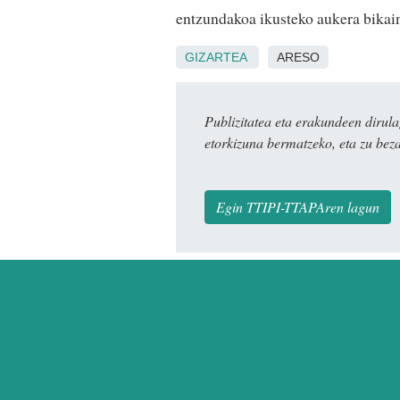
entzundakoa ikusteko aukera bikai
GIZARTEA
ARESO
Publizitatea eta erakundeen dir
etorkizuna bermatzeko, eta zu bez
Egin TTIPI-TTAPAren lagun