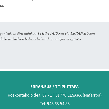
na.
ulaguntzak ez dira nahikoa TTIPI-TTAPAren eta ERRAN.EUSen
alako irakurleen babesa behar dugu aitzinera egiteko.
ERRAN.EUS / TTIPI-TTAPA
Koskontako bidea, 07 - 1 | 31770 LESAKA (Nafarroa)
Tel: 948 63 54 58