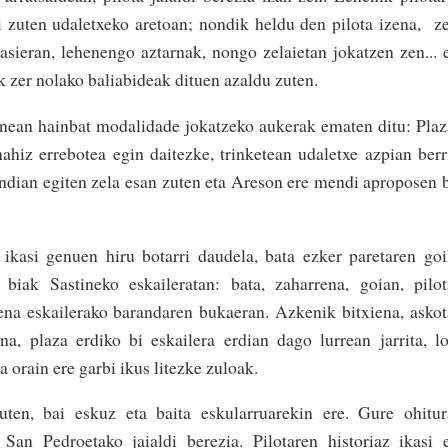
ni zuten udaletxeko aretoan; nondik heldu den pilota izena, z
asieran, lehenengo aztarnak, nongo zelaietan jokatzen zen... 
k zer nolako baliabideak dituen azaldu zuten.
nean hain­bat modalidade jokatzeko aukerak ematen ditu: Pla
nahiz errebotea egin daitezke, trinketean udaletxe azpian be­rr
dian egiten zela esan zuten eta Areson ere mendi aproposen 
 ikasi genuen hiru botarri daudela, bata ezker paretaren go
 biak Sastineko eskaileratan: bata, zaharrena, goi­an, pilo
rena eskailerako barandaren bukaeran. Azkenik bitxiena, asko
na, plaza erdiko bi eskailera erdian dago lurrean jarrita, l
a orain ere garbi ikus litezke zuloak.
uten, bai eskuz eta baita eskularruarekin ere. Gure ohitu
San Pe­droetako jaialdi berezia. Pilotaren historiaz ikasi 