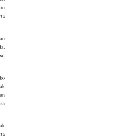
ein
eta
zan
iz,
bat
iko
tak
tan
osa
rak
eta