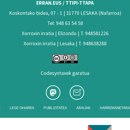
ERRAN.EUS / TTIPI-TTAPA
Koskontako bidea, 07 - 1 | 31770 LESAKA (Nafarroa)
Tel: 948 63 54 58
Xorroxin irratia | Elizondo | T. 948581226
Xorroxin irratia | Lesaka | T. 948638288
Codesyntaxek garatua
Z
LEGE OHARRA
PUBLIZITATEA
ARAUAK
HARREMANETAR