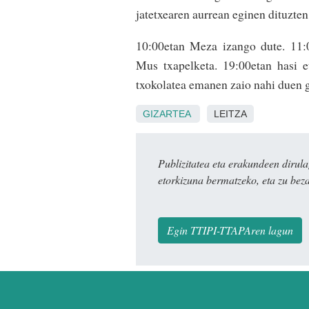
jatetxearen aurrean eginen dituzte
10:00etan Meza izango dute. 11:0
Mus txapelketa. 19:00etan hasi e
txokolatea emanen zaio nahi duen g
GIZARTEA
LEITZA
Publizitatea eta erakundeen dir
etorkizuna bermatzeko, eta zu bez
Egin TTIPI-TTAPAren lagun