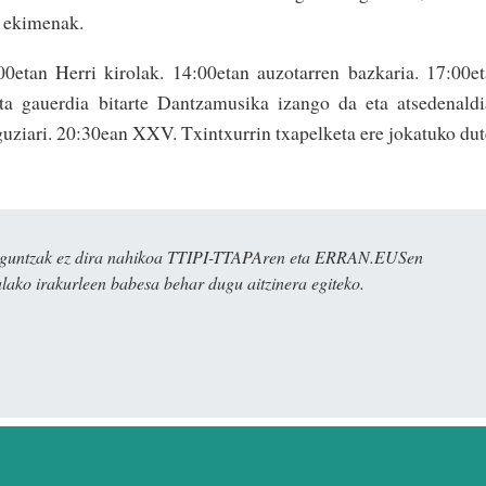
n ekimenak.
0etan Herri kirolak. 14:00etan auzotarren bazkaria. 17:00e
ta gauerdia bitarte Dantzamusika izango da eta atsedenald
uziari. 20:30ean XXV. Txintxurrin txapelketa ere jokatuko dut
ulaguntzak ez dira nahikoa TTIPI-TTAPAren eta ERRAN.EUSen
alako irakurleen babesa behar dugu aitzinera egiteko.