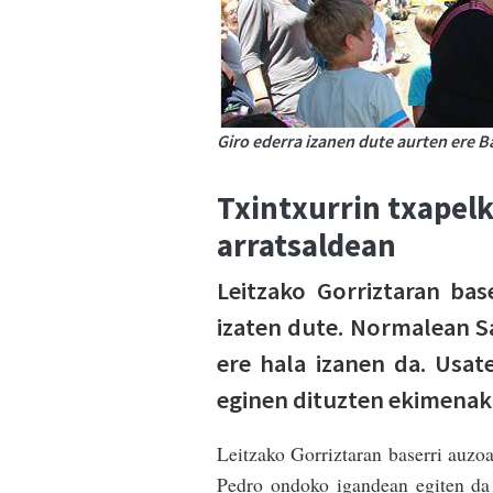
Giro ederra izanen dute aurten ere B
Txintxurrin txapelk
arratsaldean
Leitzako Gorriztaran bas
izaten dute. Normalean S
ere hala izanen da. Usat
eginen dituzten ekimenak
Leitzako Gorriztaran baserri auzo
Pedro ondoko igandean egiten da 