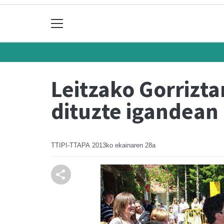
Leitzako Gorrizt
dituzte igandean
TTIPI-TTAPA
2013ko ekainaren 28a