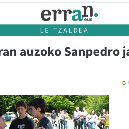
LEITZALDEA
aran auzoko Sanpedro j