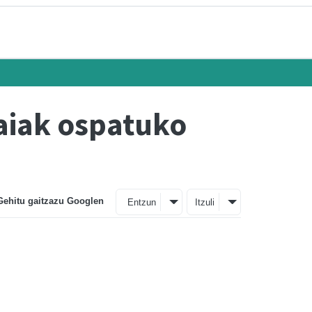
aiak ospatuko
Gehitu gaitzazu Googlen
Entzun
Itzuli