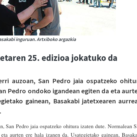
asakabi inguruan. Artxiboko argazkia
etaren 25. edizioa jokatuko da
erri auzoan, San Pedro jaia ospatzeko ohitu
an Pedro ondoko igandean egiten da eta aurt
egietako gainean, Basakabi jatetxearen aurre
.
an, San Pedro jaia ospatzeko ohitura izaten dute. Normalean 
eta aurten ere hala izanen da. Usategietako gainean, Basak