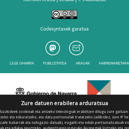
Codesyntaxek garatua
Z
LEGE OHARRA
PUBLIZITATEA
ARAUAK
HARREMANETAR
Zure datuen erabilera arduratsua
 bazkideek cookieak eta antzeko teknologiak erabiltzen ditugu zure gailuan
zeko eta eskuratzeko, eta datu pertsonalak tratatzeko (adibidez, zure IP he
tzaile bakarrak eta nabigazio-datuak), iragarki eta eduki pertsonalizatuak e
iak eta edukia neurtzeko, audientziaren inguruko ikuspegiak lortzeko eta ze