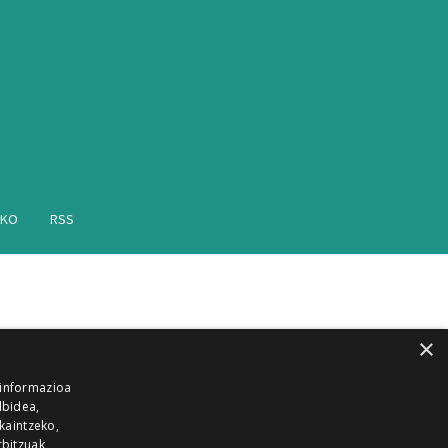
AKO
RSS
×
 informazioa
lbidea,
skaintzeko,
rbitzuak