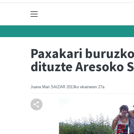
Paxakari buruzko 
dituzte Aresoko 
Juana Mari SAIZAR
2013ko ekainaren 27a