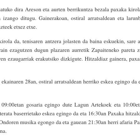
tuko dira Areson eta aurten berrikuntza bezala paxaka kirol
a izango ditugu. Gainerakoan, ostiral arratsaldean eta larun
zteek etxez etxe.
irola da, tenisaren antzera jolasten da baina eskuekin, sare 
orain ezagutzen dugun plazaren aurretik Zapaiteneko pareta 
ren ezau­garriak erakutsiko dizkigute. Hitzaldiaz gainera, pax
 ekainaren 28an, ostiral arratsaldean herriko eskea egingo da 
o 09:00etan gosaria egingo dute Lagun Artekoek eta 10:00e
erata baserrietako eskea egingo da eta 16:30an Paxaka hitzal
. Ondoren musika egongo da eta gauean 21:30an herri afaria P
na.