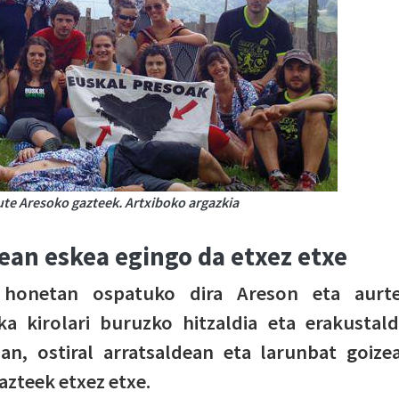
te Aresoko gazteek. Artxiboko argazkia
tean eskea egingo da etxez etxe
honetan ospatuko dira Areson eta aurt
a kirolari buruzko hitzaldia eta erakustald
an, ostiral arratsaldean eta larunbat goize
azteek etxez etxe.