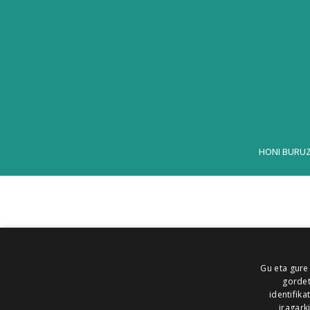
HONI BURU
Gu eta gure
gordet
identifika
iragark