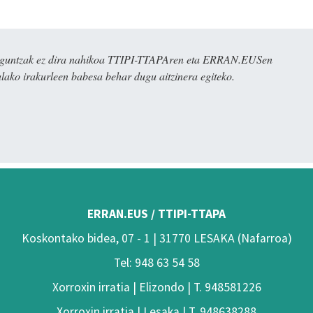
ulaguntzak ez dira nahikoa TTIPI-TTAPAren eta ERRAN.EUSen
alako irakurleen babesa behar dugu aitzinera egiteko.
ERRAN.EUS / TTIPI-TTAPA
Koskontako bidea, 07 - 1 | 31770 LESAKA (Nafarroa)
Tel: 948 63 54 58
Xorroxin irratia | Elizondo | T. 948581226
Xorroxin irratia | Lesaka | T. 948638288