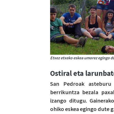
Etxez etxeko eskea umorez egingo du
Ostiral eta larunba
San Pedroak asteburu 
berrikuntza bezala paxak
izango ditugu. Gainerako
ohiko eskea egingo dute g