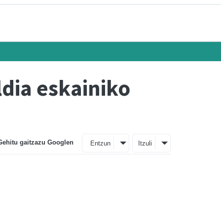
ldia eskainiko
Gehitu gaitzazu Googlen
Entzun
Itzuli