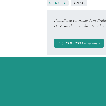
GIZARTEA
ARESO
Publizitatea eta erakundeen dir
etorkizuna bermatzeko, eta zu bez
Egin TTIPI-TTAPAren lagun