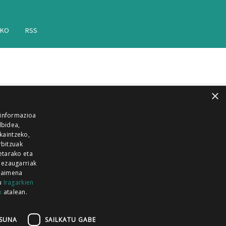
AKO
RSS
×
 informazioa
lbidea,
skaintzeko,
rbitzuak
etarako eta
 ezaugarriak
 baimena
zu
Iragarkien
k
atalean.
EITIA GUKA
AZKOITIA GUKA
BARRENA
GUKA
GUKA TELEBISTA
HIRUKA
SUNA
SAILKATU GABE
Z GUKA
ZUMAIA GUKA
28 KANALA