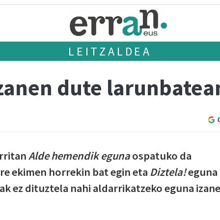
LEITZALDEA
izanen dute larunbatea
rritan
Alde hemendik eguna
ospatuko da
ere ekimen horrekin bat egin eta
Diztela!
eguna
lak ez dituztela nahi aldarrikatzeko eguna izan