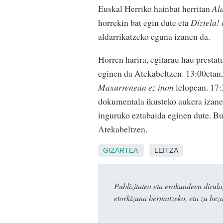
Euskal Herriko hainbat herritan
Al
horrekin bat egin dute eta
Diztela!
aldarrikatzeko eguna izanen da.
Horren harira, egitarau hau presta
eginen da Atekabeltzen. 13:00etan,
Maxurrenean ez inon
lelopean. 17
dokumentala ikusteko aukera izanen
inguruko eztabaida eginen dute. B
Atekabeltzen.
GIZARTEA
LEITZA
Publizitatea eta erakundeen dir
etorkizuna bermatzeko, eta zu bez