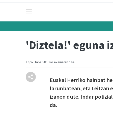
'Diztela!' eguna 
Ttipi-Ttapa
2013ko ekainaren 14a
Euskal Herriko hainbat he
larunbatean, eta Leitzan 
izanen dute. Indar polizia
da.