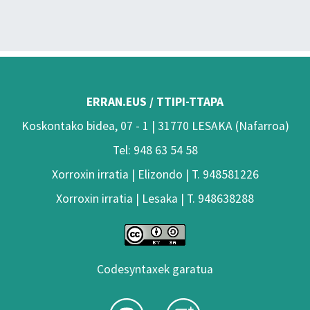
ERRAN.EUS / TTIPI-TTAPA
Koskontako bidea, 07 - 1 | 31770 LESAKA (Nafarroa)
Tel: 948 63 54 58
Xorroxin irratia | Elizondo | T. 948581226
Xorroxin irratia | Lesaka | T. 948638288
Codesyntaxek garatua