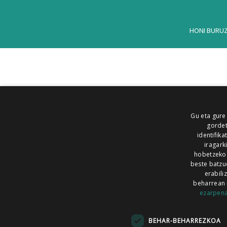
HONI BURU
Gu eta gure
gordet
identifika
iragark
hobetzeko
beste batzu
erabili
beharrean 
ezarpen
AIARALDEA
AIKOR
AIURRI
ALEA
BEGITU
ERRAN
EUSKALERRIA IRRA
BEHAR-BEHARREZKOA
KRONIKA
MAILOPE
NOAUA
O