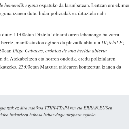
de hemendik eguna
ospatuko da larunbatean. Leitzan ere ekime
eguna izanen dute. Indar polizialak ez dituztela nahi
tu dute: 11:00etan Diztela! dinamikaren lehenengo batzarra
 berriz, manifestazioa eginen da plazatik abiatuta
Diztela! Ez
:30ean
Iñigo Cabacas, crónica de una herida abierta
 da Atekabeltzen eta horren ondotik, eredu polizialaren
ukatzeko, 23:00etan Matxura taldearen kontzertua izanen da
ulaguntzak ez dira nahikoa TTIPI-TTAPAren eta ERRAN.EUSen
alako irakurleen babesa behar dugu aitzinera egiteko.