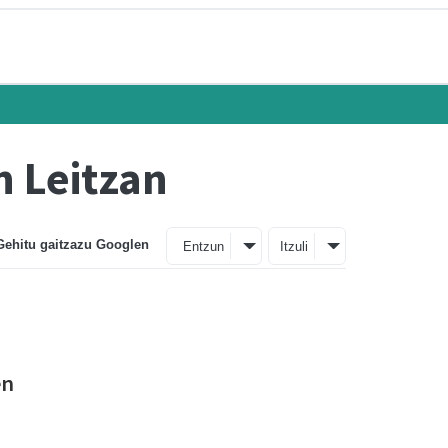
n Leitzan
Gehitu gaitzazu Googlen
Entzun
Itzuli
en