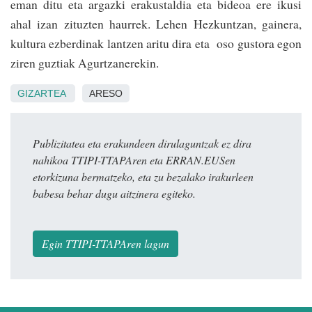
eman ditu eta argazki erakustaldia eta bideoa ere ikusi
ahal izan zituzten haurrek. Lehen Hezkuntzan, gainera,
kultura ezberdinak lantzen aritu dira eta oso gustora egon
ziren guztiak Agurtzanerekin.
GIZARTEA
ARESO
Publizitatea eta erakundeen dirulaguntzak ez dira
nahikoa TTIPI-TTAPAren eta ERRAN.EUSen
etorkizuna bermatzeko, eta zu bezalako irakurleen
babesa behar dugu aitzinera egiteko.
Egin TTIPI-TTAPAren lagun