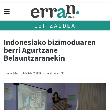
LEITZALDEA
Indonesiako bizimoduaren
berri Agurtzane
Belauntzaranekin
Juana Mari SAIZAR
2013ko maiatzaren 31