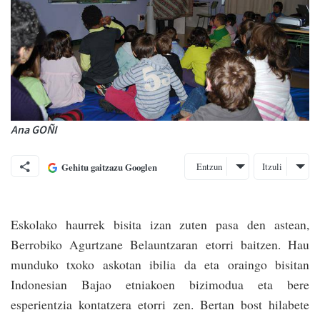
Ana GOÑI
Entzun
Itzuli
Gehitu gaitzazu Googlen
Eskolako haurrek bisita izan zuten pasa den astean,
Berrobiko Agurtzane Belauntzaran etorri baitzen. Hau
munduko txoko askotan ibilia da eta oraingo bisitan
Indonesian Bajao etniakoen bizimodua eta bere
esperientzia kontatzera etorri zen. Bertan bost hilabete