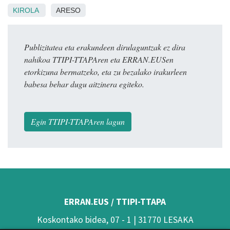
KIROLA
ARESO
Publizitatea eta erakundeen dirulaguntzak ez dira
nahikoa TTIPI-TTAPAren eta ERRAN.EUSen
etorkizuna bermatzeko, eta zu bezalako irakurleen
babesa behar dugu aitzinera egiteko.
Egin TTIPI-TTAPAren lagun
ERRAN.EUS / TTIPI-TTAPA
Koskontako bidea, 07 - 1 | 31770 LESAKA