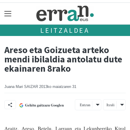
LEITZALDEA
Areso eta Goizueta arteko
mendi ibilaldia antolatu dute
ekainaren 8rako
Juana Mari SAIZAR
2013ko maiatzaren 31
Entzun
Itzuli
Gehitu gaitzazu Googlen
Araitz, Areso, Betelu, Larraun eta Lekunberriko Kirol