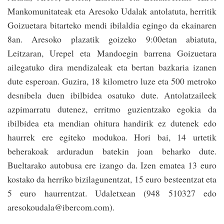
Mankomunitateak eta Aresoko Udalak antolatuta, he­rritik
Goizuetara bitarteko mendi ibilaldia egingo da ekainaren
8an. Aresoko plazatik goizeko 9:00etan abiatuta,
Leitzaran, Urepel eta Mandoegin barrena Goizuetara
ailegatuko dira mendizaleak eta bertan bazkaria izanen
dute esperoan. Guzira, 18 kilometro luze eta 500 metroko
desnibela duen ibilbidea osatuko dute. Antolatzaileek
azpimarratu dutenez, erritmo guzientzako egokia da
ibilbidea eta mendian ohitura handirik ez dutenek edo
hau­rrek ere egiteko modukoa. Hori bai, 14 urtetik
beherakoak arduradun batekin joan beharko dute.
Bueltarako autobusa ere izango da. Izen ematea 13 euro
kostako da herriko bizilagunentzat, 15 euro besteentzat eta
5 euro hau­rrentzat. Udaletxean (948 510327 edo
aresokoudala@ibercom.com).