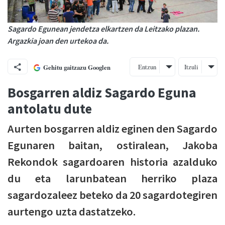
Sagardo Egunean jendetza elkartzen da Leitzako plazan.
Argazkia joan den urtekoa da.
Entzun
Itzuli
Gehitu gaitzazu Googlen
Bosgarren aldiz Sagardo Eguna
antolatu dute
Aurten bosgarren aldiz eginen den Sagardo
Egunaren baitan, ostiralean, Jakoba
Rekondok sagardoaren historia azalduko
du eta larunbatean herriko plaza
sagardozaleez beteko da 20 sagardotegiren
aurtengo uzta dastatzeko.