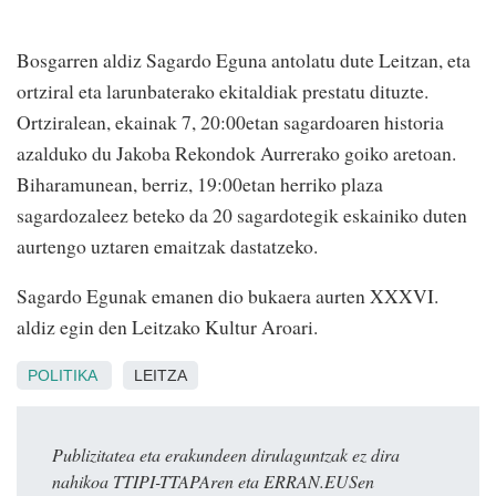
Bosgarren aldiz Sagardo Eguna antolatu dute Leitzan, eta
ortziral eta larunbaterako ekitaldiak prestatu dituzte.
Ortziralean, ekainak 7, 20:00etan sagardoaren historia
azalduko du Jakoba Rekondok Aurrerako goiko aretoan.
Biharamunean, berriz, 19:00etan herriko plaza
sagardozaleez beteko da 20 sagardotegik eskainiko duten
aurtengo uztaren emaitzak dastatzeko.
Sagardo Egunak emanen dio bukaera aurten XXXVI.
aldiz egin den Leitzako Kultur Aroari.
POLITIKA
LEITZA
Publizitatea eta erakundeen dirulaguntzak ez dira
nahikoa TTIPI-TTAPAren eta ERRAN.EUSen