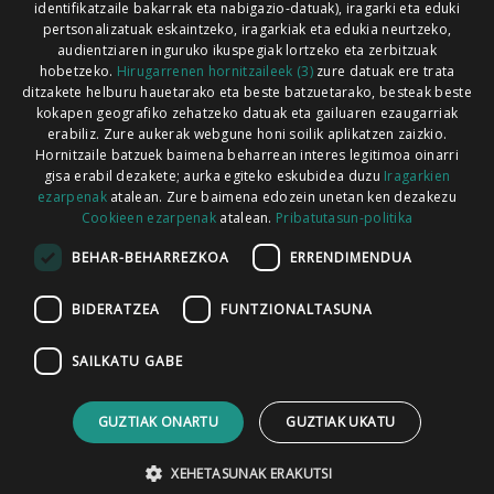
identifikatzaile bakarrak eta nabigazio-datuak), iragarki eta eduki
pertsonalizatuak eskaintzeko, iragarkiak eta edukia neurtzeko,
audientziaren inguruko ikuspegiak lortzeko eta zerbitzuak
hobetzeko.
Hirugarrenen hornitzaileek (3)
zure datuak ere trata
ditzakete helburu hauetarako eta beste batzuetarako, besteak beste
Codesyntaxek garatua
kokapen geografiko zehatzeko datuak eta gailuaren ezaugarriak
erabiliz. Zure aukerak webgune honi soilik aplikatzen zaizkio.
Hornitzaile batzuek baimena beharrean interes legitimoa oinarri
gisa erabil dezakete; aurka egiteko eskubidea duzu
Iragarkien
ezarpenak
atalean. Zure baimena edozein unetan ken dezakezu
Cookieen ezarpenak
atalean.
Pribatutasun-politika
HONI BURUZ
LEGE OHARRA
PUBLIZITATEA
BEHAR-BEHARREZKOA
ERRENDIMENDUA
ARAUAK
HARREMANETARAKO
RSS
BIDERATZEA
FUNTZIONALTASUNA
SAILKATU GABE
GUZTIAK ONARTU
GUZTIAK UKATU
XEHETASUNAK ERAKUTSI