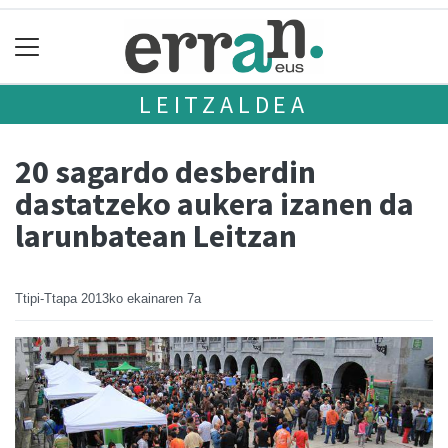
LEITZALDEA
20 sagardo desberdin
dastatzeko aukera izanen da
larunbatean Leitzan
Ttipi-Ttapa
2013ko ekainaren 7a