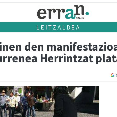
LEITZALDEA
inen den manifestazio
urrenea Herrintzat pla