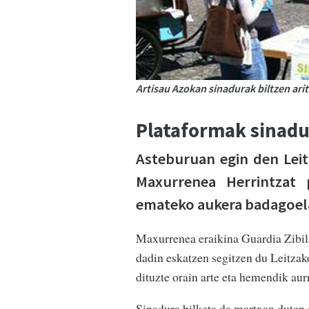
Artisau Azokan sinadurak biltzen ari
Plataformak sinadu
Asteburuan egin den Leit
Maxurrenea Herrintzat 
emateko aukera badagoela
Maxurrenea eraikina Guardia Zibila
dadin eskatzen segitzen du Leitza
dituzte orain arte eta hemendik au
Sinadura bilketa da martxan duten 