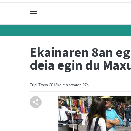
Ekainaren 8an eg
deia egin du Max
Ttipi-Ttapa
2013ko maiatzaren 27a