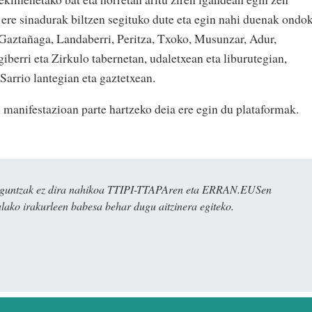
 ere sinadurak biltzen segituko dute eta egin nahi duenak ondo
 Gaztañaga, Landaberri, Peritza, Txoko, Musunzar, Adur,
giberri eta Zirkulo tabernetan, udaletxean eta liburutegian,
Sarrio lantegian eta gaztetxean.
 manifestazioan parte hartzeko deia ere egin du plataformak.
ulaguntzak ez dira nahikoa TTIPI-TTAPAren eta ERRAN.EUSen
alako irakurleen babesa behar dugu aitzinera egiteko.