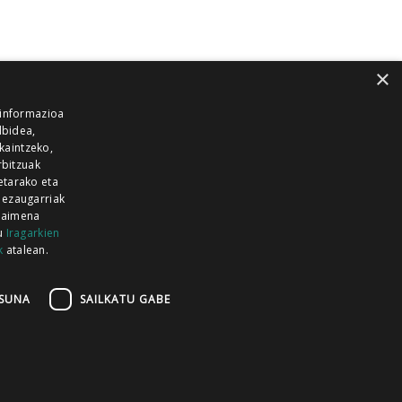
×
 informazioa
lbidea,
skaintzeko,
rbitzuak
etarako eta
 ezaugarriak
 baimena
zu
Iragarkien
k
atalean.
EITIA GUKA
AZKOITIA GUKA
BARRENA
GUKA
GUKA TELEBISTA
HIRUKA
SUNA
SAILKATU GABE
Z GUKA
ZUMAIA GUKA
28 KANALA