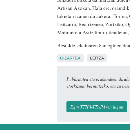
Artisau Azokan. Hala ere, oraindik
tokietan izanen du aukera: Torrea,
Leitzarra, Beatrizenea, Zortziko, O
Maimur eta Astiz liburu-dendetan, 
Bestalde, ekainaren 8an eginen den
GIZARTEA
LEITZA
Publizitatea eta erakundeen dir
etorkizuna bermatzeko, eta zu bez
Egin TTIPI-TTAPAren lagun