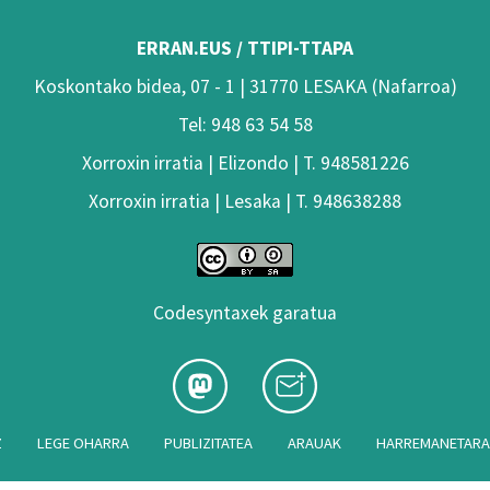
ERRAN.EUS / TTIPI-TTAPA
Koskontako bidea, 07 - 1 | 31770 LESAKA (Nafarroa)
Tel: 948 63 54 58
Xorroxin irratia | Elizondo | T. 948581226
Xorroxin irratia | Lesaka | T. 948638288
Codesyntaxek garatua
Z
LEGE OHARRA
PUBLIZITATEA
ARAUAK
HARREMANETAR