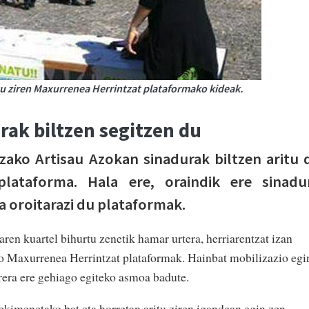
tu ziren Maxurrenea Herrintzat plataformako kideak.
rak biltzen segitzen du
zako Artisau Azokan sinadurak biltzen aritu 
plataforma. Hala ere, oraindik ere sinadu
 oroitarazi du plataformak.
ren kuartel bihurtu zenetik hamar urtera, herriarentzat izan
ko Maxurrenea Herrintzat plataformak. Hainbat mobilizazio egi
rrera ere gehiago egiteko asmoa badute.
ekimenetako bat eta horretan aritu ziren igandean egin zen