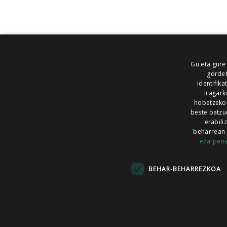
Gu eta gure
gordet
identifika
iragark
hobetzeko
beste batzu
erabili
beharrean 
ezarpen
AIARALDEA
AIKOR
AIURRI
ALEA
BEGITU
ERRAN
EUSKALERRIA IRRA
BEHAR-BEHARREZKOA
KRONIKA
MAILOPE
NOAUA
O