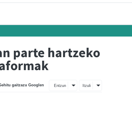
an parte hartzeko
taformak
Gehitu gaitzazu Googlen
Entzun
Itzuli