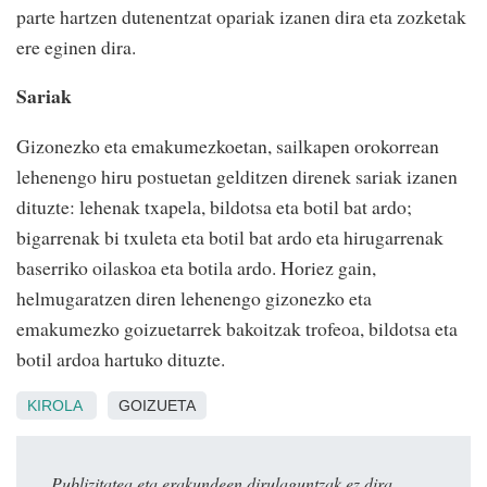
parte hartzen dutenentzat opariak izanen dira eta zozketak
ere eginen dira.
Sariak
Gizonezko eta emakumezkoetan, sailkapen orokorrean
lehenengo hiru postuetan gelditzen direnek sariak izanen
dituzte: lehenak txapela, bildotsa eta botil bat ardo;
bigarrenak bi txuleta eta botil bat ardo eta hirugarrenak
baserriko oilaskoa eta botila ardo. Horiez gain,
helmugaratzen diren lehenengo gizonezko eta
emakumezko goizuetarrek bakoitzak trofeoa, bildotsa eta
botil ardoa hartuko dituzte.
KIROLA
GOIZUETA
Publizitatea eta erakundeen dirulaguntzak ez dira