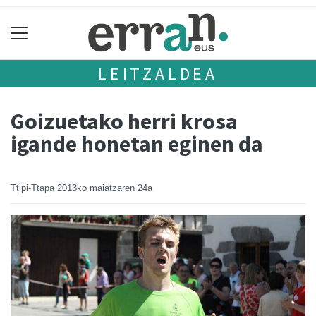
LEITZALDEA
Goizuetako herri krosa
igande honetan eginen da
Ttipi-Ttapa
2013ko maiatzaren 24a