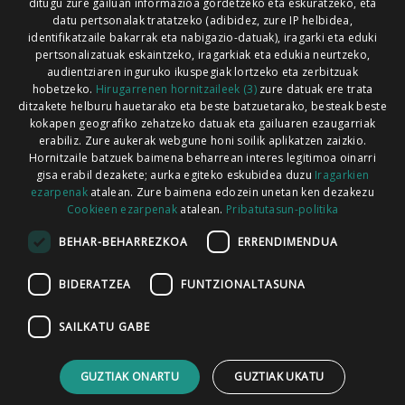
ditugu zure gailuan informazioa gordetzeko eta eskuratzeko, eta
Xorroxin irratia | Lesaka | T. 948638288
datu pertsonalak tratatzeko (adibidez, zure IP helbidea,
identifikatzaile bakarrak eta nabigazio-datuak), iragarki eta eduki
pertsonalizatuak eskaintzeko, iragarkiak eta edukia neurtzeko,
audientziaren inguruko ikuspegiak lortzeko eta zerbitzuak
hobetzeko.
Hirugarrenen hornitzaileek (3)
zure datuak ere trata
ditzakete helburu hauetarako eta beste batzuetarako, besteak beste
Codesyntaxek garatua
kokapen geografiko zehatzeko datuak eta gailuaren ezaugarriak
erabiliz. Zure aukerak webgune honi soilik aplikatzen zaizkio.
Hornitzaile batzuek baimena beharrean interes legitimoa oinarri
gisa erabil dezakete; aurka egiteko eskubidea duzu
Iragarkien
ezarpenak
atalean. Zure baimena edozein unetan ken dezakezu
Cookieen ezarpenak
atalean.
Pribatutasun-politika
HONI BURUZ
LEGE OHARRA
PUBLIZITATEA
BEHAR-BEHARREZKOA
ERRENDIMENDUA
ARAUAK
HARREMANETARAKO
RSS
BIDERATZEA
FUNTZIONALTASUNA
SAILKATU GABE
GUZTIAK ONARTU
GUZTIAK UKATU