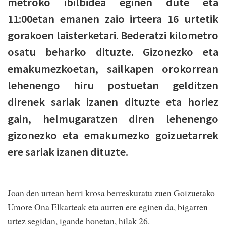
metroko ibilbidea eginen dute eta
11:00etan emanen zaio irteera 16 urtetik
gorakoen laisterketari. Bederatzi kilome­tro
osatu beharko dituzte. Gizonezko eta
emakumezkoetan, sailkapen orokorrean
lehenengo hiru postuetan gelditzen
direnek sariak izanen dituzte eta horiez
gain, helmugaratzen diren lehenengo
gizonezko eta emakumezko goizuetarrek
ere sariak izanen dituzte.
Joan den urtean he­rri krosa berreskuratu zuen Goizuetako
Umore Ona Elkarteak eta aurten ere eginen da, bigarren
urtez segidan, igande honetan, hilak 26.