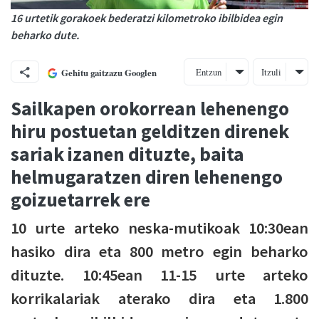
16 urtetik gorakoek bederatzi kilometroko ibilbidea egin
beharko dute.
Entzun
Itzuli
Gehitu gaitzazu Googlen
Sailkapen orokorrean lehenengo
hiru postuetan gelditzen direnek
sariak izanen dituzte, baita
helmugaratzen diren lehenengo
goizuetarrek ere
10 urte arteko neska-mutikoak 10:30ean
hasiko dira eta 800 metro egin beharko
dituzte. 10:45ean 11-15 urte arteko
korrikalariak aterako dira eta 1.800