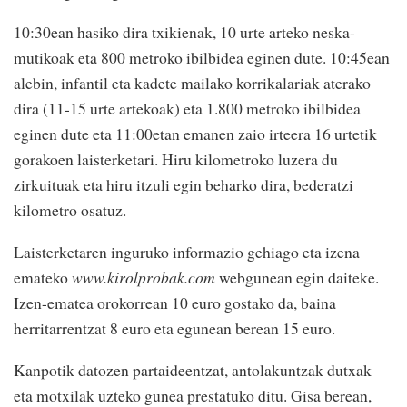
10:30ean hasiko dira txikienak, 10 urte arteko neska-
mutikoak eta 800 metroko ibilbidea eginen dute. 10:45ean
alebin, infantil eta kadete mailako korrikalariak aterako
dira (11-15 urte artekoak) eta 1.800 metroko ibilbidea
eginen dute eta 11:00etan emanen zaio irteera 16 urtetik
gorakoen laisterketari. Hiru kilometroko luzera du
zirkuituak eta hiru itzuli egin beharko dira, bederatzi
kilome­tro osatuz.
Laisterketaren ingu­ruko informazio gehiago eta izena
emateko
www.kirolprobak.com
webgunean egin daiteke.
Izen-ematea oroko­rrean 10 euro gostako da, baina
herritarren­tzat 8 euro eta egunean berean 15 euro.
Kanpotik datozen partaideentzat, antolakuntzak dutxak
eta mo­txilak uzteko gunea pres­tatuko ditu. Gisa berean,