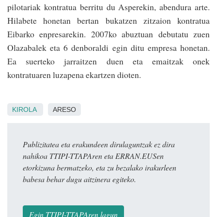
pilotariak kontratua berritu du Asperekin, abendura arte.
Hilabete honetan bertan bukatzen zitzaion kontratua
Eibarko enpresarekin. 2007ko abuztuan debutatu zuen
Olazabalek eta 6 denboraldi egin ditu empresa honetan.
Ea suerteko jarraitzen duen eta emaitzak onek
kontratuaren luzapena ekartzen dioten.
KIROLA
ARESO
Publizitatea eta erakundeen dirulaguntzak ez dira
nahikoa TTIPI-TTAPAren eta ERRAN.EUSen
etorkizuna bermatzeko, eta zu bezalako irakurleen
babesa behar dugu aitzinera egiteko.
Egin TTIPI-TTAPAren lagun