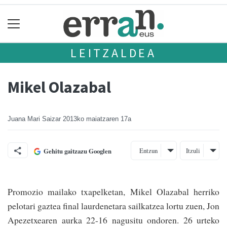
LEITZALDEA
Mikel Olazabal
Juana Mari Saizar
2013ko maiatzaren 17a
Entzun
Itzuli
Gehitu gaitzazu Googlen
Promozio mailako txapelketan, Mikel Olazabal herriko
pelotari gaztea final laurdenetara sailkatzea lortu zuen, Jon
Apezetxearen aurka 22-16 nagusitu ondoren. 26 urteko