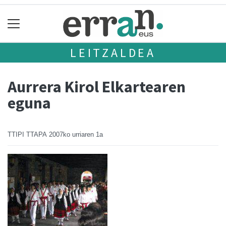
LEITZALDEA
Aurrera Kirol Elkartearen
eguna
TTIPI TTAPA
2007ko urriaren 1a