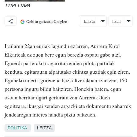
TTIPI TTAPA
Entzun
Itzuli
Gehitu gaitzazu Googlen
Irailaren 22an euriak lagundu ez arren, Aurrera Kirol
Elkarteak ez zuen bere egun berezia ospatu gabe utzi.
Eguerdi parterako iragarrita zeuden pilota partidak
kenduta, egitarauan aipatutako ekintza guztiak egin ziren.
Eguneko unerik gorenena bazkaltzerakoan izan zen, 150
pertsona inguru bildu baitziren. Honekin batera, egun
osoan herritar ugari gerturatu zen Aurrerak duen
egoitzara, ikusgai zeuden argazki eta dokumentu zaharrek
jendearegan interes handia piztu baitzuen.
POLITIKA
LEITZA